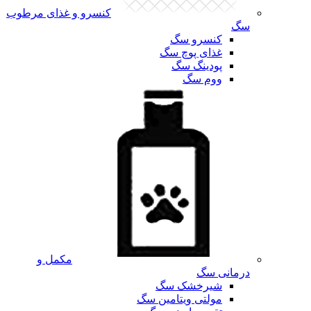
کنسرو و غذای مرطوب
سگ
کنسرو سگ
غذای پوچ سگ
پودینگ سگ
ووم سگ
مکمل و
درمانی سگ
شیرخشک سگ
مولتی ویتامین سگ