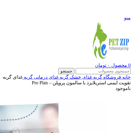
09108290600
منو
0
محصول
۰
تومان
جستجو
خانه
فروشگاه
گربه
غذای خشک گربه
غذای درمانی گربه
غذای گربه
تقویت ایمنی استریلایزد با سالمون پروپلن – Pro Plan
ناموجود