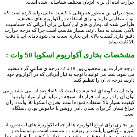
حرارت ایده آل برای آبزیان مختلف شناسایی شده است.
سیچه برای این منظور هیترهایی با کیفیت عالی تولید کرده است که
انواع متفاوتی دارند و برای استفاده در آکواریوم های مختلف،
طراحی شده اند. بخاری های این کمپانی برای آبزیانی که حساسیت
بالایی نسبت به دما دارند، بسیار مناسب است چرا که درجه حرارت
دقیق دارد. کیفیت بالای این بخاری سبب می شود دمای آب با دقت
بالا ثابت بماند.
مشخصات بخاری آکواریوم اسکوبا 50 وات :
درجه حرارت این محصول بین 18 تا 32 درجه ی سانتی گراد تنظیم
می شود. شما می توانید با توجه به نیاز آبزیانی که در آکواریوم خود
دارید، درجه ی آن را تنظیم کنید.
تولید آن به گونه ای انجام شده است که کاملا ضد آب می باشد و می
توان آن را در زیر آب قرار داد. سیچه در تولید آن از مواد اولیه با
کیفیت بسیار بالا استفاده نموده است. بخاری اسکوبا 50 وات دارای
چراغ نشان گر برای نشان دادن روشن یا خاموش بودن دستگاه
است.
این بخاری برای انواع آکواریوم ها از جمله آکواریوم های آب شور، آب
شیرین، گیاهی یا پلنت، تراریوم و … مناسب است. ترموستات و
سنسور آن بسیار دقیق می باشد و می تواند با کاهش یا افزایش دما