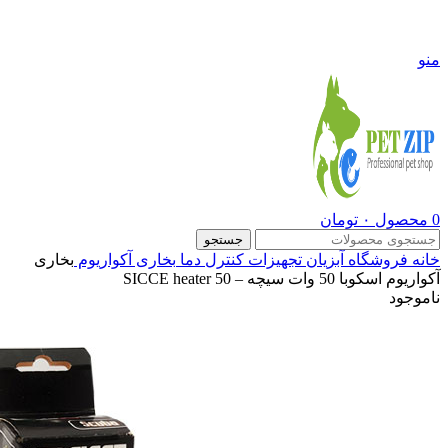
09108290600
منو
0
محصول
۰
تومان
جستجو
خانه
فروشگاه
آبزیان
تجهیزات کنترل دما
بخاری آکواریوم
بخاری
آکواریوم اسکوبا 50 وات سیچه – SICCE heater 50
ناموجود