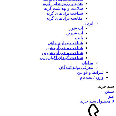
تغذیه و رژیم غذایی گربه
سلامت و بهداشت گربه
شناخت نژاد های گربه
مقایسه نژاد های گربه
آبزیان
آب شور
آب شیرین
پلنت
شناخت بیماری ماهی
شناخت ماهی آب شور
شناخت ماهی آب شیرین
شناخت گیاهان آکواریومی
ماکیان
معرفی تولیدکنندگان
شرایط و قوانین
ورود / ثبت نام
سبد خرید
بستن
منو
0
محصول
سبد خرید