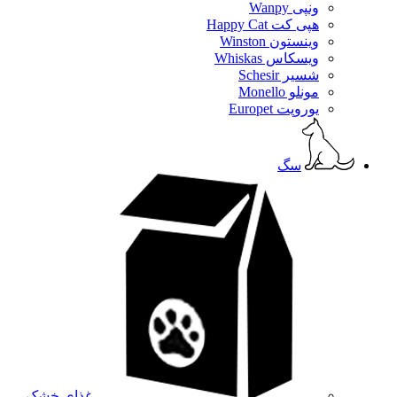
ونپی Wanpy
هپی کت Happy Cat
وینستون Winston
ویسکاس Whiskas
شسیر Schesir
مونلو Monello
یوروپت Europet
سگ
غذای خشک