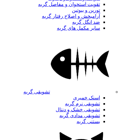
تقویت استخوان و مفاصل گربه
تورین و بیوتین
آرامبخش و اصلاح رفتار گربه
ضد انگل گربه
سایر مکمل های گربه
تشویقی گربه
اسنک خمیری
تشویقی نرم گربه
تشویقی خشک و دنتال
تشویقی مدادی گربه
بستنی گربه