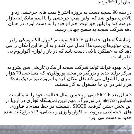
بیش از 50% بودند.
در دهه 90 سیچه دست به پروژه اختراع پمپ های چرخشی زد و
بالاخره موفق شد که اولین پمپ چرخشی را با اسم مایکرا به بازار
عرضه کند و اولین حق ثبت اختراع خود را به دست آورد. در همان
دهه شرکت سیچه به سطح جهانی رسید.
آزمایشگاه های تحقیقاتی SICCE سیستم کنترل الکترونیکی را بر
روی موتورهای پمپ ها اعمال می کنند و به آن ها این امکان را می
دهد که به عملکرد بالایی دست یابند که در بازار لوازم آکواریوم بی
نظیر است.
برای بهبود فرایند تولید شرکت سیچه از مکان تاریخی سن پیترو به
مرکز تولید جدید و بزرگتر در محله پوزولئون، که مساحتی 70 هزار
متری را اشغال می کند نقل مکان کرد و امروزه نیز نزدیک به 38
هزار نفر در آن جا مشغول به کار هستند.
3 سال بعد SICCE سی و پنجمین سال فعالیت خود را به مناسبت
همایش Interzoo در نورنبرگ، مهم ترین نمایشگاه تجاری در اروپا در
این بخش جشن گرفت. SICCE ، همیشه در خط مقدم با فناوری
های اختصاصی مربوط به آکواریولوژی و باغبانی، 3 اختراع ثبت شده
جدید به دست می آورد.