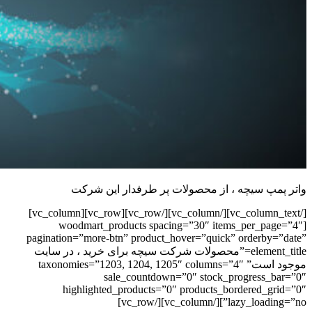
واتر پمپ سیچه ، از محصولات پر طرفدار این شرکت
[/vc_column_text][/vc_column][/vc_row][vc_row][vc_column]
[woodmart_products spacing=”30″ items_per_page=”4″
pagination=”more-btn” product_hover=”quick” orderby=”date”
element_title=”محصولات شرکت سیچه برای خرید ، در سایت
موجود است” taxonomies=”1203, 1204, 1205″ columns=”4″
sale_countdown=”0″ stock_progress_bar=”0″
highlighted_products=”0″ products_bordered_grid=”0″
lazy_loading=”no”][/vc_column][/vc_row]