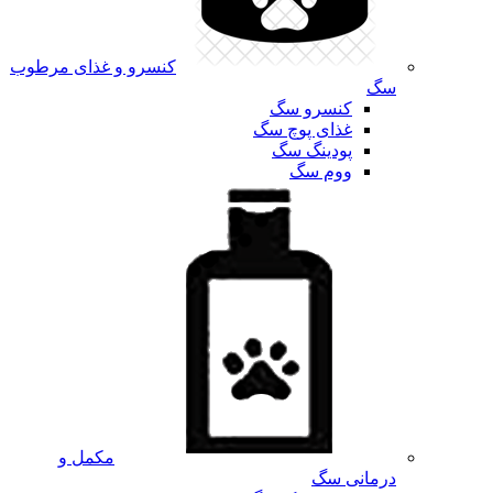
کنسرو و غذای مرطوب
سگ
کنسرو سگ
غذای پوچ سگ
پودینگ سگ
ووم سگ
مکمل و
درمانی سگ