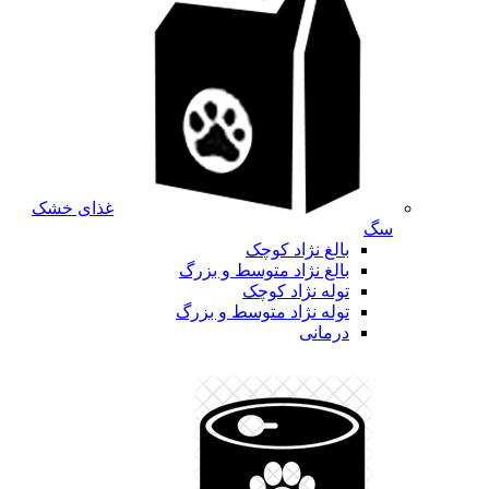
غذای خشک
سگ
بالغ نژاد کوچک
بالغ نژاد متوسط و بزرگ
توله نژاد کوچک
توله نژاد متوسط و بزرگ
درمانی