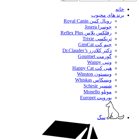
خانه
برند های محبوب
رویال کنین Royal Canin
جوسرا Josera
رفلکس پلاس Reflex Plus
تریکسی Trixie
جیم کت GimCat
دکتر کلادرز Dr.Clauder’s
گورمت Gourmet
ونپی Wanpy
هپی کت Happy Cat
وینستون Winston
ویسکاس Whiskas
شسیر Schesir
مونلو Monello
یوروپت Europet
سگ