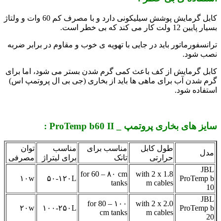
کابل گرمایش پوشش سیلیکونی دارد و با مصرف کم 60 وات و ولتاژ
بسیار پایین 12 ولت کار می کند که بی خطر است.
ترانسفورماتور باید در جایی با تهویه ی خوب و مقاوم در برابر ضربه
نصب شود.
کابل گرمایش از کف باعث کمی گرم شدن بستر می شود، اما برای
گرم شدن آب برای ماهی ها باید از بخاری (جی بی ال پروتمپ اس)
استفاده شود.
سایز های بخاری پروتمپ _ ProTemp b60 II :
طول کابل
مناسب برای
مناسب
توان
مدل
حرارتی
تانک
برای لیتراژ
مصرفی
JBL
for 60 – ۸۰ cm
with 2 x 1.8
۱۰w
۵۰-۱۲۰L
ProTemp b
tanks
m cables
10
JBL
for 80 – ۱۰۰
with 2 x 2.0
۲۰w
۱۰۰-۲۵۰L
ProTemp b
cm tanks
m cables
20