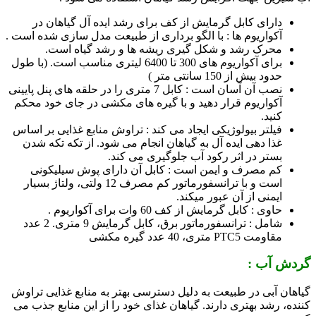
دارای کابل گرمایش از کف برای رشد ایده آل گیاهان در
آکواریوم ها : با الگو برداری از طبیعت مدل سازی شده است .
محرک رشد و شکل گیری ریشه ها و رشد گیاه است.
برای آکواریوم های 300 تا 6400 لیتری مناسب است. (با طول
حدود بیش از 150 سانتی متر )
نصب آن آسان است : کابل 7 متری را در حلقه های پنل پایینی
آکواریوم قرار دهید و با گیره های مکشی در جای خود محکم
کنید.
فیلتر بیولوژیکی ایجاد می کند : تراوش منابع غذایی بر اساس
غذا دهی ایده آل به گیاهان انجام می شود. از تکه تکه شدن
بستر در اثر رکود آب جلوگیری می کند.
کم مصرف و ایمن است : کابل آن دارای پوش سیلیکونی
است و با ترانسفورماتور کم مصرف 12 ولتی، ولتاژ بسیار
ایمنی از آن عبور میکند.
حاوی : کابل گرمایش از کف 60 وات برای آکواریوم .
شامل : ترانسفورماتور برق، کابل گرمایش 9 متری. 2 عدد
مقاومت PTC5 متری، 40 عدد گیره مکشی
گردش آب :
گیاهان آبی در طبیعت به دلیل دسترسی بهتر به منابع غذایی تراوش
کننده، رشد بهتری دارند. گیاهان غذای خود را از این منابع جذب می