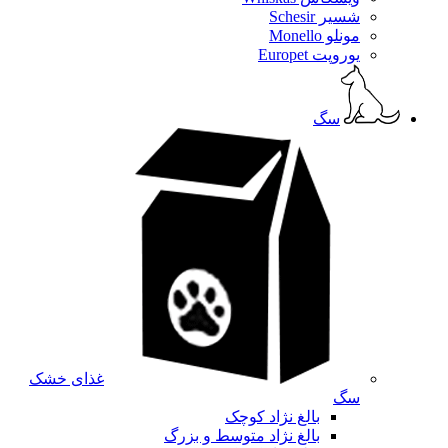
شسیر Schesir
مونلو Monello
یوروپت Europet
سگ
غذای خشک
سگ
بالغ نژاد کوچک
بالغ نژاد متوسط و بزرگ