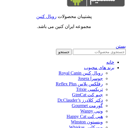
پشتیبان محصولات
رویال کنین
مجموعه ایران کنین می باشد.
بستن
جستجو
خانه
برند های محبوب
رویال کنین Royal Canin
جوسرا Josera
رفلکس پلاس Reflex Plus
تریکسی Trixie
جیم کت GimCat
دکتر کلادرز Dr.Clauder’s
گورمت Gourmet
ونپی Wanpy
هپی کت Happy Cat
وینستون Winston
ویسکاس Whiskas