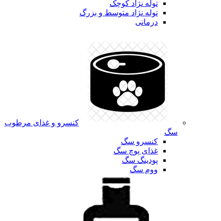
توله نژاد کوچک
توله نژاد متوسط و بزرگ
درمانی
کنسرو و غذای مرطوب
سگ
کنسرو سگ
غذای پوچ سگ
پودینگ سگ
ووم سگ