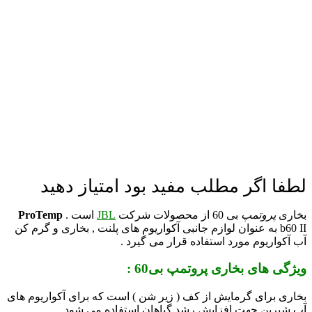
لطفا اگر مطلب مفید بود امتیاز دهید
بخاری
پروتمپ
بی 60 از محصولات شرکت
JBL
است .
ProTemp
b60 II به عنوان لوازم جانبی آکواریوم های پلنت , بخاری و گرم کن
آب آکواریوم مورد استفاده قرار می گیرد .
ویژگی های بخاری پروتمپ بی60 :
بخاری برای گرمایش از کف ( زیر شن ) است که برای آکواریوم های
آب شیرین جهت افزایش رشد گیاهان استفاده می شود .