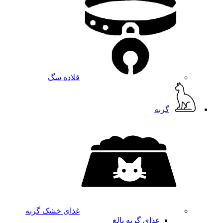
قلاده سگ
گربه
غذای خشک گربه
غذای گربه بالغ