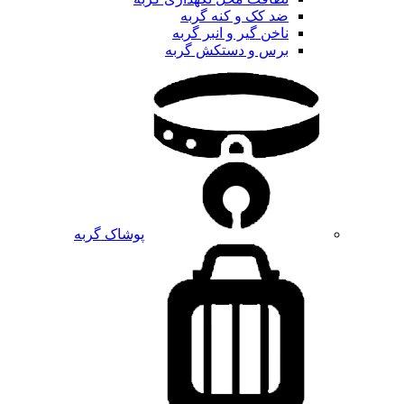
ضد کک و کنه گربه
ناخن گیر و انبر گربه
برس و دستکش گربه
پوشاک گربه