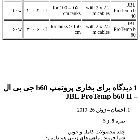
JBL
for 100 – ۱۵۰
with 2 x 2.2
۴۰w
۲۰۰-۴۰۰L
ProTemp b
cm tanks
m cables
40
JBL
for tanks > 150
with 2 x 2.5
۶۰w
۳۰۰-۶۰۰L
ProTemp b
cm
m cables
60
1 دیدگاه برای
بخاری پروتمپ b60 جی بی ال
– JBL ProTemp b60 II
احسان
–
ژوئن 26, 2019
نمره
5
از 5
چقد محصولات کامل و خوبن
شما فروش ماهی های زینتی هم دارین؟