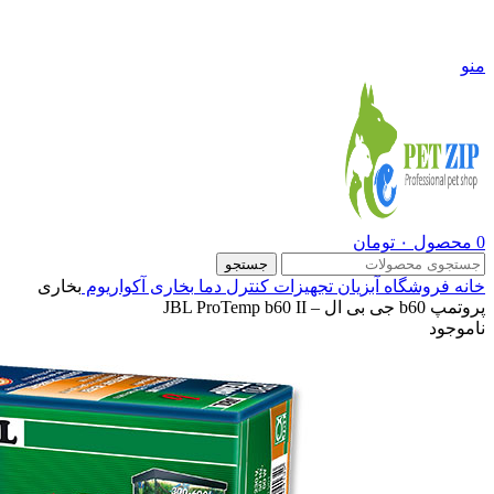
09108290600
منو
0
محصول
۰
تومان
جستجو
خانه
فروشگاه
آبزیان
تجهیزات کنترل دما
بخاری آکواریوم
بخاری
پروتمپ b60 جی بی ال – JBL ProTemp b60 II
ناموجود