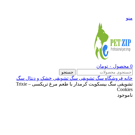
09108290600
منو
0
محصول
۰
تومان
جستجو
خانه
فروشگاه
سگ
تشویقی سگ
تشویقی خشک و دنتال سگ
تشویقی سگ بیسکویت کرمدار با طعم مرغ تریکسی – Trixie
Cookies
ناموجود