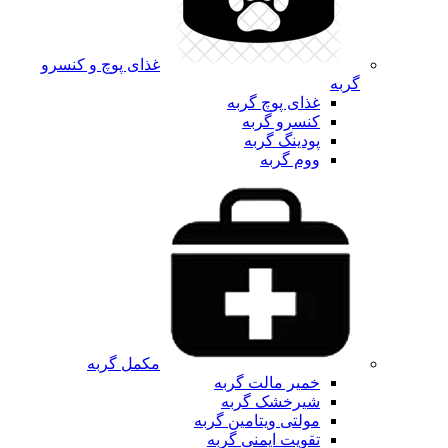
غذای پوچ و کنسرو
گربه
غذای پوچ گربه
کنسرو گربه
پودینگ گربه
ووم گربه
مکمل گربه
خمیر مالت گربه
شیرخشک گربه
مولتی ویتامین گربه
تقویت ایمنی گربه