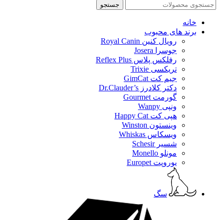
جستجو
خانه
برند های محبوب
رویال کنین Royal Canin
جوسرا Josera
رفلکس پلاس Reflex Plus
تریکسی Trixie
جیم کت GimCat
دکتر کلادرز Dr.Clauder’s
گورمت Gourmet
ونپی Wanpy
هپی کت Happy Cat
وینستون Winston
ویسکاس Whiskas
شسیر Schesir
مونلو Monello
یوروپت Europet
سگ