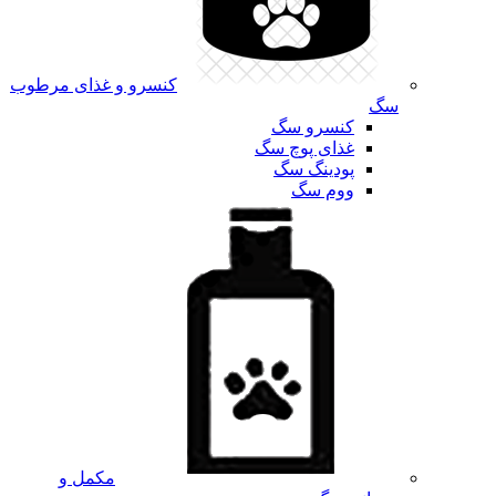
کنسرو و غذای مرطوب
سگ
کنسرو سگ
غذای پوچ سگ
پودینگ سگ
ووم سگ
مکمل و