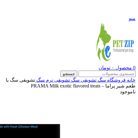
09108290600
منو
0
محصول
۰
تومان
جستجو
خانه
فروشگاه
سگ
تشویقی سگ
تشویقی نرم سگ
تشویقی سگ با
طعم شیر پراما – PRAMA Milk exotic flavored treats
ناموجود