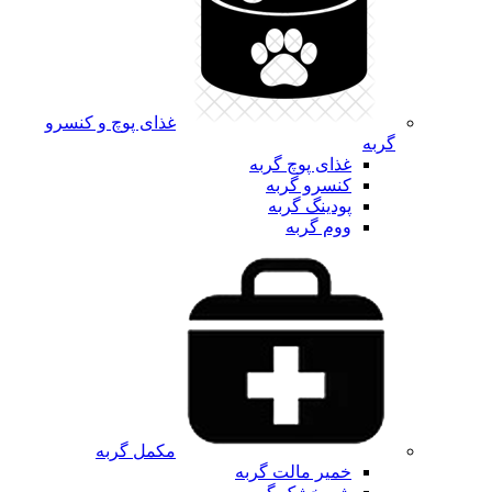
غذای پوچ و کنسرو
گربه
غذای پوچ گربه
کنسرو گربه
پودینگ گربه
ووم گربه
مکمل گربه
خمیر مالت گربه