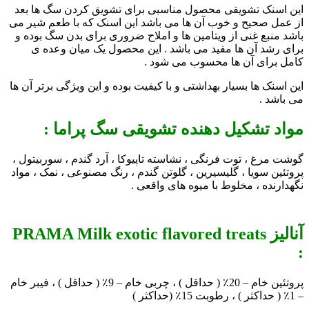
این اسنک تشویقی محصول مناسبی برای تشویق کردن سگ ها بعد
از عمل صحیح و خوب آن ها می باشد این اسنک که با طعم شیر می
باشد منبع غنی از ویتامین ها و املاح ضروری برای بدن سگ بوده و
برای رشد آن ها مفید می باشد . این محصول یک میان وعده ی
کامل برای آن ها محسوب می شود .
این اسنک ها بسیار بهداشتی و با کیفیت بوده و این ویژگی برتر آن ها
می باشد .
مواد تشکیل دهنده تشویقی سگ پراما :
گوشت مرغ ، توت فرنگی ، نشاسته تاپیوکا ، آرد گندم ، سوربیتول ،
پروتئین سویا ، گلیسیرین ، گلوتن گندم ، رنگ مصنوعی ، نمک ، مواد
نگهدارنده ،
مخلوط با میوه های واقعی
.
آنالیز PRAMA Milk exotic flavored treats
:
پروتئین خام – 20٪ ( حداقل ) ، چربی خام – 9٪ ( حداقل ) ، فیبر خام
– 1٪ ( حداکثر ) ، رطوبت 15٪ (حداکثر
)