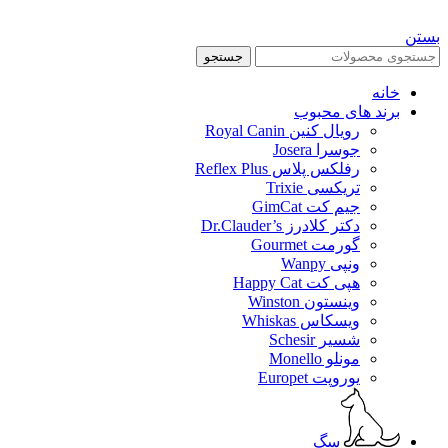
بستن
جستجو
خانه
برند های محبوب
رویال کنین Royal Canin
جوسرا Josera
رفلکس پلاس Reflex Plus
تریکسی Trixie
جیم کت GimCat
دکتر کلادرز Dr.Clauder’s
گورمت Gourmet
ونپی Wanpy
هپی کت Happy Cat
وینستون Winston
ویسکاس Whiskas
شسیر Schesir
مونلو Monello
یوروپت Europet
سگ