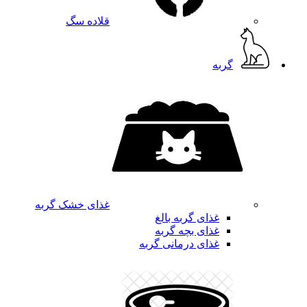
قلاده سگ
گربه
غذای خشک گربه
غذای گربه بالغ
غذای بچه گربه
غذای درمانی گربه