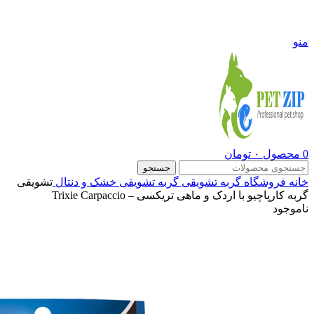
09108290600
منو
0
محصول
۰
تومان
جستجو
خانه
فروشگاه
گربه
تشویقی گربه
تشویقی خشک و دنتال
تشویقی
گربه کارپاچیو با اردک و ماهی تریکسی – Trixie Carpaccio
ناموجود