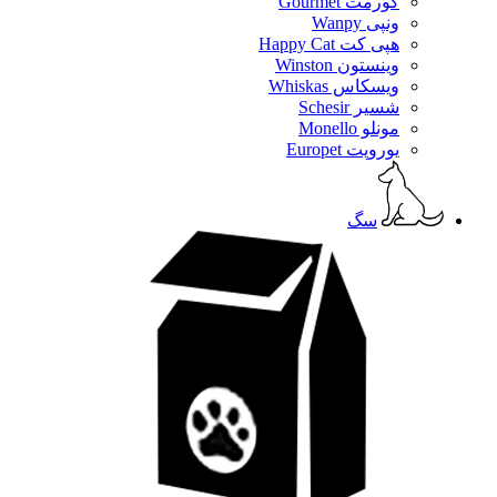
گورمت Gourmet
ونپی Wanpy
هپی کت Happy Cat
وینستون Winston
ویسکاس Whiskas
شسیر Schesir
مونلو Monello
یوروپت Europet
سگ