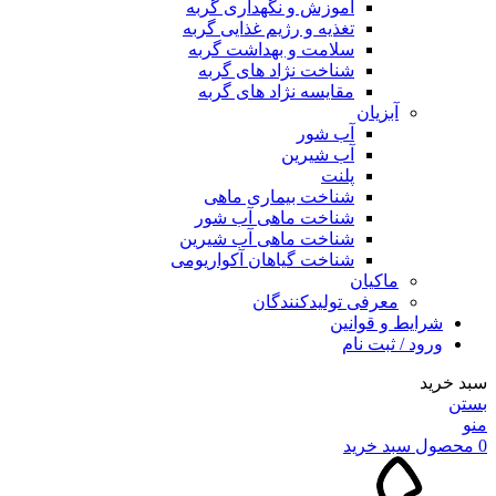
آموزش و نگهداری گربه
تغذیه و رژیم غذایی گربه
سلامت و بهداشت گربه
شناخت نژاد های گربه
مقایسه نژاد های گربه
آبزیان
آب شور
آب شیرین
پلنت
شناخت بیماری ماهی
شناخت ماهی آب شور
شناخت ماهی آب شیرین
شناخت گیاهان آکواریومی
ماکیان
معرفی تولیدکنندگان
شرایط و قوانین
ورود / ثبت نام
سبد خرید
بستن
منو
0
محصول
سبد خرید