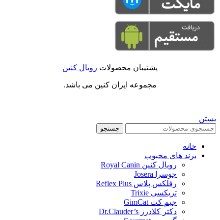
پشتیبان محصولات
رویال کنین
مجموعه ایران کنین می باشد.
بستن
جستجو
خانه
برند های محبوب
رویال کنین Royal Canin
جوسرا Josera
رفلکس پلاس Reflex Plus
تریکسی Trixie
جیم کت GimCat
دکتر کلادرز Dr.Clauder’s