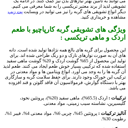
می توانند به تامین بهتر نیازهای بدن نیز کمک کنند. در ادامه یک
تشویقی لذیذ از برند معتبر تریکسی را به شما معرفی می کنیم.
دیگر انواع تشویقی های گربه را نیز می توانید در وبسایت
پت زیپ
مشاهده و خریداری کنید.
ویژگی های تشویقی گربه کارپاچیو با طعم
اردک و ماهی تریکسی :
این محصول برای گربه های بالغ همه نژادها تولید شده است. دانه
های آن به صورت نوارهای نازک و دو رنگ طراحی شده اند. برای
تولید این محصول از 65% گوشت اردک و 20% گوشت ماهی سفید
استفاده شده که ترکیبی بسیار خوش طعم ایجاد می کنند. طعم لذیذ
آن گربه ها را به وجد می آورد. انواع ویتامین ها و مواد معدنی در
ترکیب این خوراک وجود دارند. برای حفظ سلامت گربه و سازگاری
بهتر با دستگاه گوارش، فرمولاسیون آن فاقد گلوتن و قند افزوده
می باشد.
ترکیبات :
اردک (65.5%)، ماهی سفید (20%)، پروتئین نخود،
گلیسیرین، نشاسته سیب زمینی، مواد معدنی.
آنالیز ترکیبات :
پروتئین 45%، چربی 6%، مواد معدنی 4%، فیبر 1%،
رطوبت 30%.