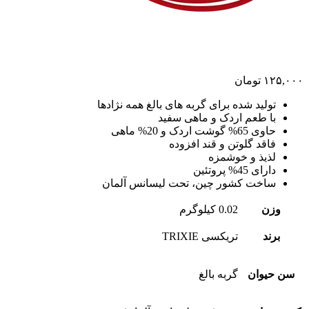
۱۲۵,۰۰۰
تومان
تولید شده برای گربه های بالغ همه نژادها
با طعم اردک و ماهی سفید
حاوی 65% گوشت اردک و 20% ماهی
فاقد گلوتن و قند افزوده
لذیذ و خوشمزه
دارای 45% پروتئین
ساخت کشور چین، تحت لیسانس آلمان
وزن
0.02 کیلوگرم
برند
تریکسی TRIXIE
سن حیوان
گربه بالغ