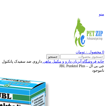
09108290600
منو
0
محصول
۰
تومان
جستجو
خانه
فروشگاه
آبزیان
دارو و مکمل ماهی
داروی ضد سفیدک پانکتول
جی بی ال – JBL Punktol Plus
ناموجود