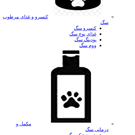
کنسرو و غذای مرطوب
سگ
کنسرو سگ
غذای پوچ سگ
پودینگ سگ
ووم سگ
مکمل و
درمانی سگ