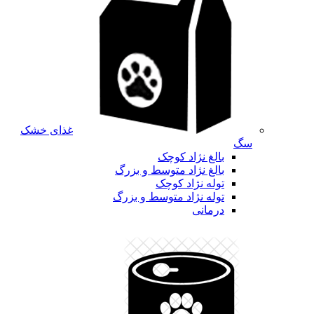
غذای خشک
سگ
بالغ نژاد کوچک
بالغ نژاد متوسط و بزرگ
توله نژاد کوچک
توله نژاد متوسط و بزرگ
درمانی