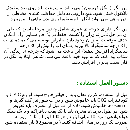
این انگل ( انگل کریپتون ) می تواند به سرعت با داروی ضد سفیدک
پانکتول خنثی شود. هیچ دارویی به دلیل حفاظت غشای مخاطی از
بدن ماهی نمی تواند انگل را مستقیما روی بدن ماهی از بین ببرد.
این انگل دارای چرخه ی عمری شامل چندین مرحله است که طی
آن مراحل نمی توان آن را کشت. فقط در یک فاز شناور آزاد، امکان
حذف موفقیت آمیز آن وجود دارد. بنابراین توصیه می کنیم دمای آب
را 3 درجه سانتیگراد بالا ببرید (دمای آب را بیش از 30 درجه
سانتیگراد افزایش ندهید). این باعث می شود که چرخه ی زندگی آن
شتاب پیدا کند، که به نوبه خود باعث می شود شانس ابتلا به انگل در
فاز آسیب پذیر را افزایش دهد.
دستور العمل استفاده :
قبل از استفاده، کربن فعال باید از فیلتر خارج شود، لوازم UV-C و
کود نیترات CO2 باید خاموش شود و در آب شور نیز کف گیرها و
ozoniser ها خاموش شود. 50٪ از آب قبل از مصرف باید تعویض
شود. در طول درمان، مخزن باید با یک پمپ دیافراگم و با یک سنگ
هوا هوادهی شود. 10 میلی لیتر در هر 100 لیتر آب تا 15 روز به
صورت یک روز در میان اضافه کنید. ( در مجموع 8 بار استفاده شود.
)