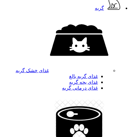
گربه
غذای خشک گربه
غذای گربه بالغ
غذای بچه گربه
غذای درمانی گربه