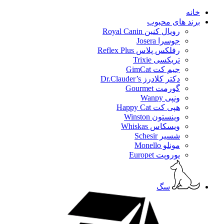
خانه
برند های محبوب
رویال کنین Royal Canin
جوسرا Josera
رفلکس پلاس Reflex Plus
تریکسی Trixie
جیم کت GimCat
دکتر کلادرز Dr.Clauder’s
گورمت Gourmet
ونپی Wanpy
هپی کت Happy Cat
وینستون Winston
ویسکاس Whiskas
شسیر Schesir
مونلو Monello
یوروپت Europet
سگ