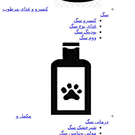
کنسرو و غذای مرطوب
سگ
کنسرو سگ
غذای پوچ سگ
پودینگ سگ
ووم سگ
مکمل و
درمانی سگ
شیرخشک سگ
مولتی ویتامین سگ