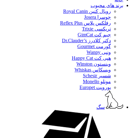
برند های محبوب
رویال کنین Royal Canin
جوسرا Josera
رفلکس پلاس Reflex Plus
تریکسی Trixie
جیم کت GimCat
دکتر کلادرز Dr.Clauder’s
گورمت Gourmet
ونپی Wanpy
هپی کت Happy Cat
وینستون Winston
ویسکاس Whiskas
شسیر Schesir
مونلو Monello
یوروپت Europet
سگ