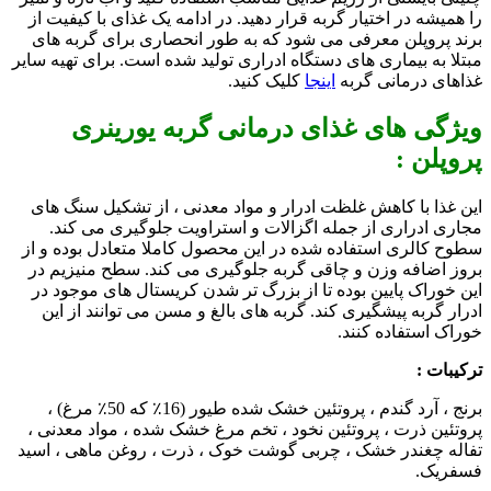
را همیشه در اختیار گربه قرار دهید. در ادامه یک غذای با کیفیت از
برند پروپلن معرفی می شود که به طور انحصاری برای گربه های
مبتلا به بیماری های دستگاه ادراری تولید شده است. برای تهیه سایر
غذاهای درمانی گربه
اینجا
کلیک کنید.
ویژگی های غذای درمانی گربه یورینری
پروپلن :
این غذا با کاهش غلظت ادرار و مواد معدنی ، از تشکیل سنگ های
مجاری ادراری از جمله اگزالات و استراویت جلوگیری می کند.
سطوح کالری استفاده شده در این محصول کاملا متعادل بوده و از
بروز اضافه وزن و چاقی گربه جلوگیری می کند. سطح منیزیم در
این خوراک پایین بوده تا از بزرگ تر شدن کریستال های موجود در
ادرار گربه پیشگیری کند. گربه های بالغ و مسن می توانند از این
خوراک استفاده کنند.
ترکیبات :
برنج ، آرد گندم ، پروتئین خشک شده طیور (16٪ که 50٪ مرغ) ،
پروتئین ذرت ، پروتئین نخود ، تخم مرغ خشک شده ، مواد معدنی ،
تفاله چغندر خشک ، چربی گوشت خوک ، ذرت ، روغن ماهی ، اسید
فسفریک.