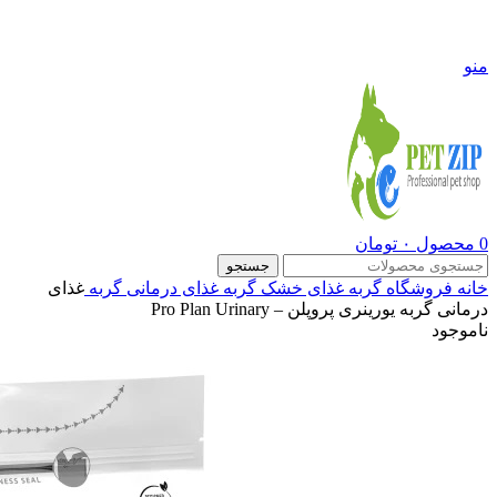
09108290600
منو
0
محصول
۰
تومان
جستجو
خانه
فروشگاه
گربه
غذای خشک گربه
غذای درمانی گربه
غذای
درمانی گربه یورینری پروپلن – Pro Plan Urinary
ناموجود