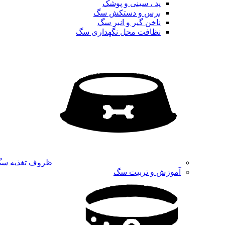
پد ، سینی و پوشک
برس و دستکش سگ
ناخن گیر و انبر سگ
نظافت محل نگهداری سگ
ظروف تغذیه س
آموزش و تربیت سگ