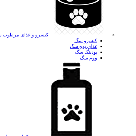
کنسرو و غذای مرطوب 
کنسرو سگ
غذای پوچ سگ
پودینگ سگ
ووم سگ