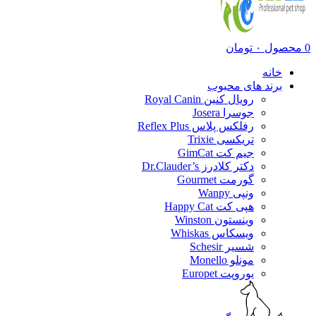
0
محصول
۰
تومان
خانه
برند های محبوب
رویال کنین Royal Canin
جوسرا Josera
رفلکس پلاس Reflex Plus
تریکسی Trixie
جیم کت GimCat
دکتر کلادرز Dr.Clauder’s
گورمت Gourmet
ونپی Wanpy
هپی کت Happy Cat
وینستون Winston
ویسکاس Whiskas
شسیر Schesir
مونلو Monello
یوروپت Europet