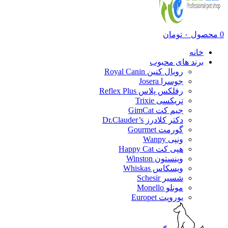
0
محصول
۰
تومان
خانه
برند های محبوب
رویال کنین Royal Canin
جوسرا Josera
رفلکس پلاس Reflex Plus
تریکسی Trixie
جیم کت GimCat
دکتر کلادرز Dr.Clauder’s
گورمت Gourmet
ونپی Wanpy
هپی کت Happy Cat
وینستون Winston
ویسکاس Whiskas
شسیر Schesir
مونلو Monello
یوروپت Europet