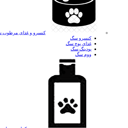
کنسرو و غذای مرطوب 
کنسرو سگ
غذای پوچ سگ
پودینگ سگ
ووم سگ