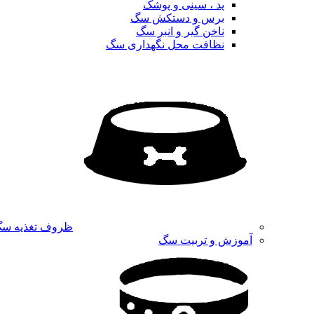
پد ، سینی و پوشک
برس و دستکش سگ
ناخن گیر و انبر سگ
نظافت محل نگهداری سگ
ظروف تغذیه س
آموزش و تربیت سگ