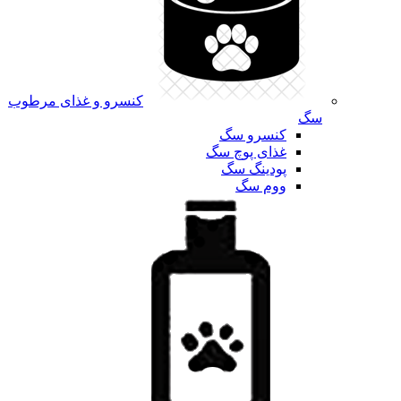
کنسرو و غذای مرطوب
سگ
کنسرو سگ
غذای پوچ سگ
پودینگ سگ
ووم سگ