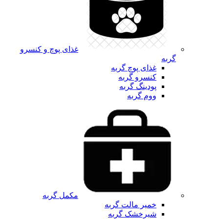
غذای پوچ و کنسرو
گربه
غذای پوچ گربه
کنسرو گربه
پودینگ گربه
ووم گربه
مکمل گربه
خمیر مالت گربه
شیرخشک گربه