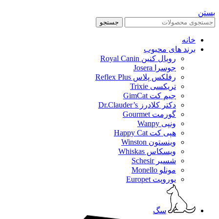
بستن
جستجو
خانه
برند های محبوب
رویال کنین Royal Canin
جوسرا Josera
رفلکس پلاس Reflex Plus
تریکسی Trixie
جیم کت GimCat
دکتر کلادرز Dr.Clauder’s
گورمت Gourmet
ونپی Wanpy
هپی کت Happy Cat
وینستون Winston
ویسکاس Whiskas
شسیر Schesir
مونلو Monello
یوروپت Europet
سگ