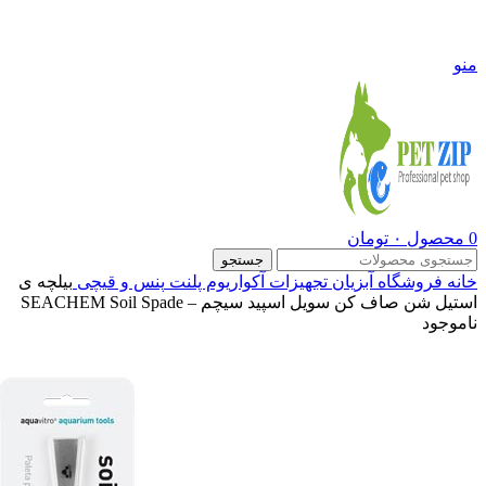
09108290600
منو
0
محصول
۰
تومان
جستجو
خانه
فروشگاه
آبزیان
تجهیزات آکواریوم پلنت
پنس و قیچی
بیلچه ی
استیل شن صاف کن سویل اسپید سیچم – SEACHEM Soil Spade
ناموجود