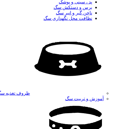
پد ، سینی و پوشک
برس و دستکش سگ
ناخن گیر و انبر سگ
نظافت محل نگهداری سگ
ظروف تغذیه س
آموزش و تربیت سگ