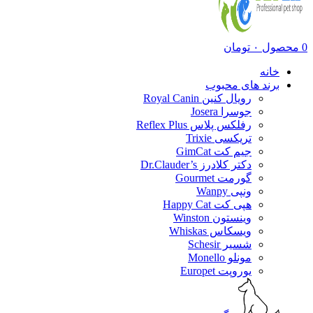
0
محصول
۰
تومان
خانه
برند های محبوب
رویال کنین Royal Canin
جوسرا Josera
رفلکس پلاس Reflex Plus
تریکسی Trixie
جیم کت GimCat
دکتر کلادرز Dr.Clauder’s
گورمت Gourmet
ونپی Wanpy
هپی کت Happy Cat
وینستون Winston
ویسکاس Whiskas
شسیر Schesir
مونلو Monello
یوروپت Europet