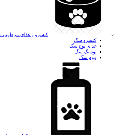
کنسرو و غذای مرطوب 
کنسرو سگ
غذای پوچ سگ
پودینگ سگ
ووم سگ