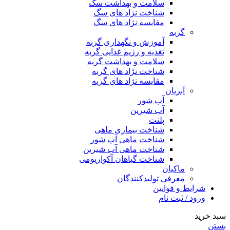
سلامت و بهداشت سگ
شناخت نژاد های سگ
مقایسه نژاد های سگ
گربه
آموزش و نگهداری گربه
تغذیه و رژیم غذایی گربه
سلامت و بهداشت گربه
شناخت نژاد های گربه
مقایسه نژاد های گربه
آبزیان
آب شور
آب شیرین
پلنت
شناخت بیماری ماهی
شناخت ماهی آب شور
شناخت ماهی آب شیرین
شناخت گیاهان آکواریومی
ماکیان
معرفی تولیدکنندگان
شرایط و قوانین
ورود / ثبت نام
سبد خرید
بستن