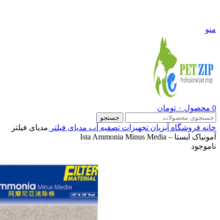
09108290600
منو
0
محصول
۰
تومان
جستجو
خانه
فروشگاه
آبزیان
تجهیزات تصفیه آب
مدیای فیلتر
مدیای فیلتر
آمونیاک ایستا – Ista Ammonia Minus Media
ناموجود