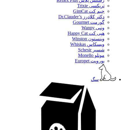
رفلکس پلاس Reflex Plus
تریکسی Trixie
جیم کت GimCat
دکتر کلادرز Dr.Clauder’s
گورمت Gourmet
ونپی Wanpy
هپی کت Happy Cat
وینستون Winston
ویسکاس Whiskas
شسیر Schesir
مونلو Monello
یوروپت Europet
سگ