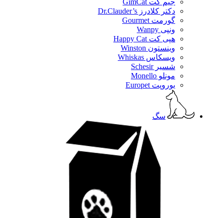
جیم کت GimCat
دکتر کلادرز Dr.Clauder’s
گورمت Gourmet
ونپی Wanpy
هپی کت Happy Cat
وینستون Winston
ویسکاس Whiskas
شسیر Schesir
مونلو Monello
یوروپت Europet
سگ