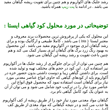
رشد جلبک های آکواریوم و هم چنین برای تقویت ریشه گیاهان مفید
می باشد . در ادامه با
پت زیپ
همراه باشید.
توضیحاتی در مورد محلول کود گیاهی ایستا :
این محلول که یکی از پرفروش ترین محصولات برند معروف و
معتبر ایستا ( ista ) می باشد ، کاملا طبیعی و ارگانیک بوده و برای
رشد گیاهان آبزی موجود در آکواریوم مفید می باشد . این محصول
به بهبود رنگ زرد برگ های گیاهان آبزی بسیار کمک می کند و هم
چنین باعث تقویت و رشد ریشه این گیاهان می شود.
هم چنین می توان از آن برای جلوگیری از رشد جلبک ها در آکواریوم
نیز استفاده کرد . این کود در حجم های مختلف تهیه و تولید شده
است. برای داشتن گیاهی زیبا و دوست داشتی بدون حضور خزه در
آکواریوم باید از کودهای گیاهی که حاوی انواع عناصر معدنی مورد
نیاز برای گیاهان است استفاده نمود که محصول فوق انواع این
عناصر مورد نیاز را در ترکیب خود شامل می شود و می توان از آن
به عنوان یک کود کامل گیاهی نام برد.
گیاهان مواد معدنی مورد نیاز خود را از طریق ریشه از کف آکواریوم
ها جذب می کنند و در نتیجه گیاهانی که مواد مغذی از طریق کف
آکواریوم به آنها می رسد رشد بهتری خواهند داشت.