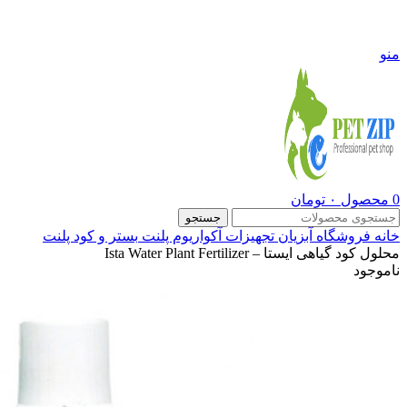
09108290600
منو
0
محصول
۰
تومان
جستجو
خانه
فروشگاه
آبزیان
تجهیزات آکواریوم پلنت
بستر و کود پلنت
محلول کود گیاهی ایستا – Ista Water Plant Fertilizer
ناموجود