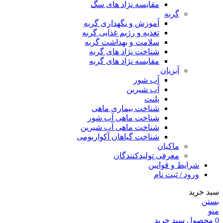
مقایسه نژاد های سگ
گربه
آموزش و نگهداری گربه
تغذیه و رژیم غذایی گربه
سلامت و بهداشت گربه
شناخت نژاد های گربه
مقایسه نژاد های گربه
آبزیان
آب شور
آب شیرین
پلنت
شناخت بیماری ماهی
شناخت ماهی آب شور
شناخت ماهی آب شیرین
شناخت گیاهان آکواریومی
ماکیان
معرفی تولیدکنندگان
شرایط و قوانین
ورود / ثبت نام
سبد خرید
بستن
منو
0
محصول
سبد خرید