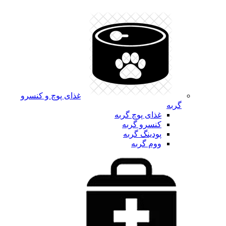
غذای پوچ و کنسرو
گربه
غذای پوچ گربه
کنسرو گربه
پودینگ گربه
ووم گربه