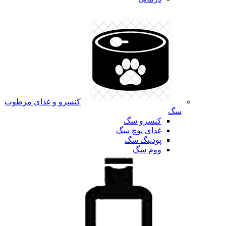
کنسرو و غذای مرطوب
سگ
کنسرو سگ
غذای پوچ سگ
پودینگ سگ
ووم سگ