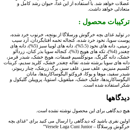
عضلات خواهد شد. با استفاده از این غذا، حیوان رشد کامل و
متعادلی خواهد داشت.
ترکیبات محصول :
در تولید غذای بچه خرگوش ورسلاگا از
یونجه، خرنوب خرد شده،
پوست سویا، نخود خرد شده، کنجاله تخمه آفتابگردان، آرد سیب
زمینی، دانه های نخود (5.5%)، دانه های لوبیا سبز (5%)، دانه های
چغندر (4%)، تکه های هویج (3%)، کنجاله سویا بذر کتان، زردآلو
خشک، دانه گلرنگ، مونوکلسیم فسفات، هویج خشک، شبدر قرمز،
دانه های سویا برشته شده، تفاله چغندر خشک، کلرید سدیم، کربنات
کلسیم منیزیم، علف سبز، علف سبز، برگ زرشک، چنار ریبوتر،
شبدر سفید، موها و یوکا، فروکتو الیگوساکاریدها، مانان
الیگوساکاریدها، جلبک خشک، میلفویل، استویا، پروپیلن گلیکول و
شکر استفاده شده است.
دیدگاهها
هیچ دیدگاهی برای این محصول نوشته نشده است.
اولین نفری باشید که دیدگاهی را ارسال می کنید برای “غذای بچه
خرگوش ورسلاگا – Versele Laga Cuni Junior”