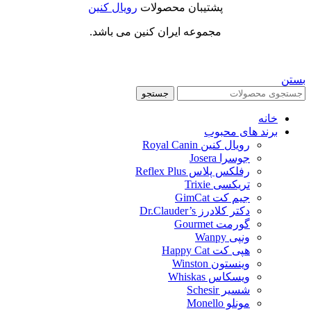
پشتیبان محصولات
رویال کنین
مجموعه ایران کنین می باشد.
بستن
جستجو
خانه
برند های محبوب
رویال کنین Royal Canin
جوسرا Josera
رفلکس پلاس Reflex Plus
تریکسی Trixie
جیم کت GimCat
دکتر کلادرز Dr.Clauder’s
گورمت Gourmet
ونپی Wanpy
هپی کت Happy Cat
وینستون Winston
ویسکاس Whiskas
شسیر Schesir
مونلو Monello