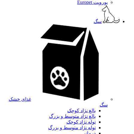
یوروپت Europet
سگ
غذای خشک
سگ
بالغ نژاد کوچک
بالغ نژاد متوسط و بزرگ
توله نژاد کوچک
توله نژاد متوسط و بزرگ
درمانی