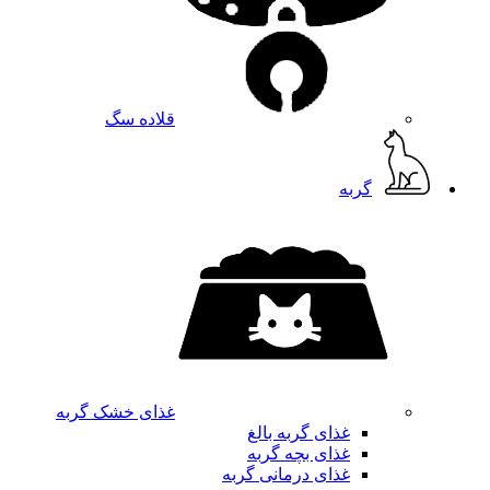
قلاده سگ
گربه
غذای خشک گربه
غذای گربه بالغ
غذای بچه گربه
غذای درمانی گربه