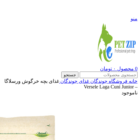
09108290600
منو
0
محصول
۰
تومان
جستجو
خانه
فروشگاه
جوندگان
غذای جوندگان
غذای بچه خرگوش ورسلاگا
– Versele Laga Cuni Junior
ناموجود