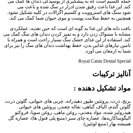
جمله کلسیم است که به پیشگیری از پوسیدگی دندان ها کمک می
کند. این غذا باعث رقیق شدن ادرار در سگ شده و باعث می
شود
سنگ های استروویت و کلسیم اگزالات در کلیه تشکیل نشود.
همچنین به حفظ سلامت پوست و موی حیوان شما کمک می کند.
بافت دانه های این غذا به گونه ای است که حین نغذیه، عملکردی
مشابه با مسواک زدن دارد و به تمیز کردن دندان های سگ کمک می
کند. استفاده از این غذای خشک سگ بسیار راحت است و همراه با
تامین نیازهای غذایی بدن، حفظ بهداشت دندان های سگ را نیز برای
شما به ارمغان می آورد.
Royal Canin Dental Special
آنالیز ترکیبات
مواد تشکیل دهنده
:
برنج، ذرت، پروتئین طیور دهیدراته، چربی های حیوانی، گلوتن ذرت،
گلوتن گندم، الیاف گیاهی، تفاله چغندر، پروتئین های حیوانی
هیدرولیز شده، مواد معدنی، روغن ماهی، روغن سویا، فروکتو
الیگوساکاریدها، عصاره چای سبز (منبع پلی فنول ها)، عصاره گل
همیشه بهار (منبع لوتئین).