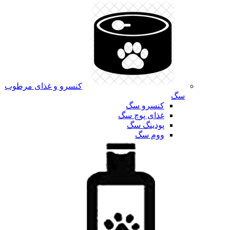
کنسرو و غذای مرطوب
سگ
کنسرو سگ
غذای پوچ سگ
پودینگ سگ
ووم سگ