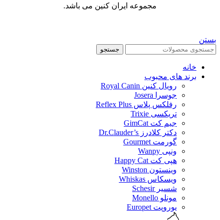
مجموعه ایران کنین می باشد.
بستن
جستجو
خانه
برند های محبوب
رویال کنین Royal Canin
جوسرا Josera
رفلکس پلاس Reflex Plus
تریکسی Trixie
جیم کت GimCat
دکتر کلادرز Dr.Clauder’s
گورمت Gourmet
ونپی Wanpy
هپی کت Happy Cat
وینستون Winston
ویسکاس Whiskas
شسیر Schesir
مونلو Monello
یوروپت Europet