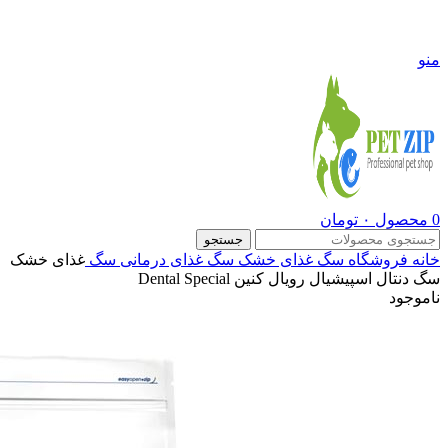
09108290600
منو
0
محصول
۰
تومان
جستجو
خانه
فروشگاه
سگ
غذای خشک سگ
غذای درمانی سگ
غذای خشک
سگ دنتال اسپیشیال رویال کنین Dental Special
ناموجود