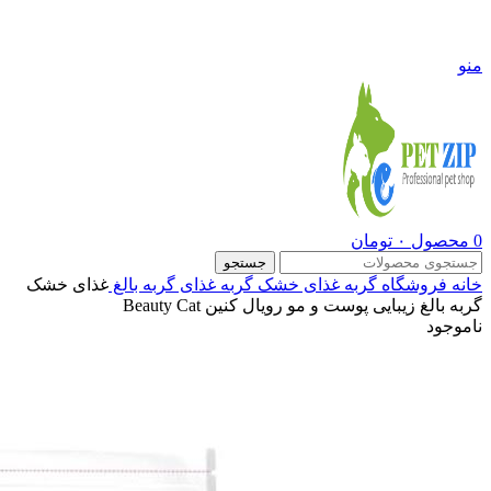
09108290600
منو
0
محصول
۰
تومان
جستجو
خانه
فروشگاه
گربه
غذای خشک گربه
غذای گربه بالغ
غذای خشک
گربه بالغ زیبایی پوست و مو رویال کنین Beauty Cat
ناموجود