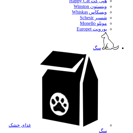
هپی کت Happy Cat
وینستون Winston
ویسکاس Whiskas
شسیر Schesir
مونلو Monello
یوروپت Europet
سگ
غذای خشک
سگ