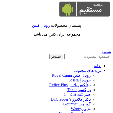
پشتیبان محصولات
رویال کنین
مجموعه ایران کنین می باشد.
بستن
جستجو
خانه
برند های محبوب
رویال کنین Royal Canin
جوسرا Josera
رفلکس پلاس Reflex Plus
تریکسی Trixie
جیم کت GimCat
دکتر کلادرز Dr.Clauder’s
گورمت Gourmet
ونپی Wanpy