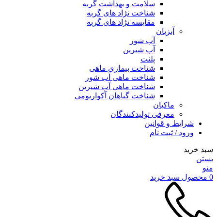
سلامت و بهداشت گربه
شناخت نژاد های گربه
مقایسه نژاد های گربه
آبزیان
آب شور
آب شیرین
پلنت
شناخت بیماری ماهی
شناخت ماهی آب شور
شناخت ماهی آب شیرین
شناخت گیاهان آکواریومی
ماکیان
معرفی تولیدکنندگان
شرایط و قوانین
ورود / ثبت نام
سبد خرید
بستن
منو
0
محصول
سبد خرید