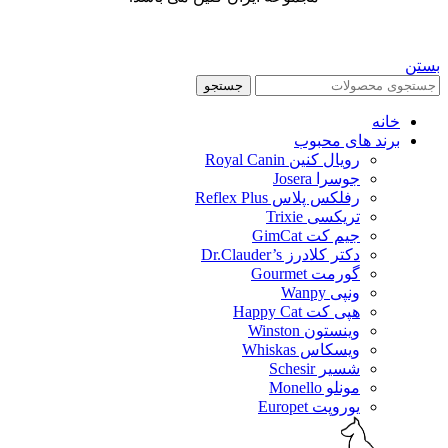
بستن
جستجو
خانه
برند های محبوب
رویال کنین Royal Canin
جوسرا Josera
رفلکس پلاس Reflex Plus
تریکسی Trixie
جیم کت GimCat
دکتر کلادرز Dr.Clauder’s
گورمت Gourmet
ونپی Wanpy
هپی کت Happy Cat
وینستون Winston
ویسکاس Whiskas
شسیر Schesir
مونلو Monello
یوروپت Europet