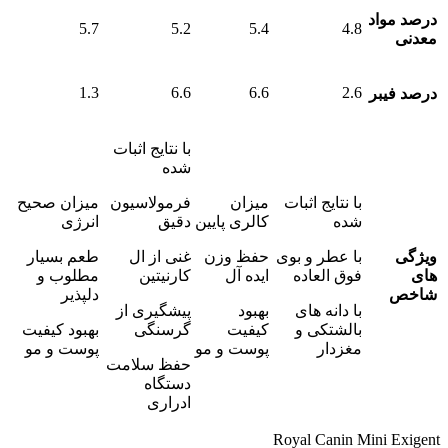
درصد مواد
5.7
5.2
5.4
4.8
معدنی
1.3
6.6
6.6
2.6
درصد فیبر
با نتایج اثبات
شده
با نتایج اثبات
میزان
فرمولاسیون
میزان صحیح
شده
کالری پایین
دقیق
انرژی
ویژگی
با عطر و بوی
حفظ وزن
غنی از ال
طعم بسیار
های
فوق العاده
ایده آل
کارنیتین
مطلوب و
شاخص
دلپذیر
با دانه های
بهبود
پیشگیری از
بالشتکی و
کیفیت
گرسنگی
بهبود کیفیت
مغزدار
پوست و مو
پوست و مو
حفظ سلامت
دستگاه
ادراری
Royal Canin Mini Exigent