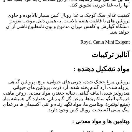
آنها را به غذا خوردن تشویق کند.
کیفیت غذای سگ کوچک بد غذا رویال کنین بسیار بالا بوده و حاوی
پروتئین های با قابلیت هضم بالاست. به همین دلیل موجب تقویت
دستگاه گوارش و کاهش میزان مدفوع و بوی نامطبوع ناشی از آن
خواهد شد.
Royal Canin Mini Exigent
آنالیز ترکیبات
مواد تشکیل دهنده
:
پروتئین مرغ خشک شده، چربی های حیوانی، برنج، پروتئین گیاهی
ایزوله شده، آرد گندم پخته شده، آرد ذرت، پروتئین های حیوانی
هیدرولیز شده، الیاف گیاهی، تفاله چغندر، مواد معدنی، روغن ماهی،
فروکتو الیگو ساکاریدها، روغن گل گاو زبان، عصاره گل همیشه بهار
(منبع لوتئین)، ویتامین ها، مواد نگهدارنده و آنتی اکسیدان ها در غذای
سگ مینی اکسیجنت رویال کنین وجود دارند.
ویتامین ها و مواد معدنی :