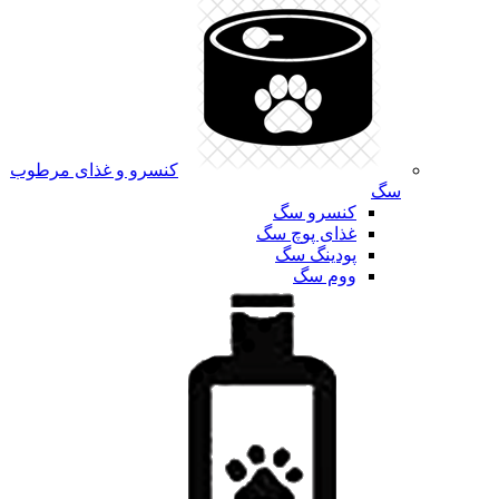
کنسرو و غذای مرطوب
سگ
کنسرو سگ
غذای پوچ سگ
پودینگ سگ
ووم سگ