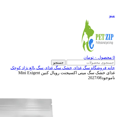
09108290600
منو
0
محصول
۰
تومان
جستجو
خانه
فروشگاه
سگ
غذای خشک سگ
غذای سگ بالغ نژاد کوچک
غذای خشک سگ مینی اکسیجنت رویال کنین Mini Exigent
ناموجود
2027/08