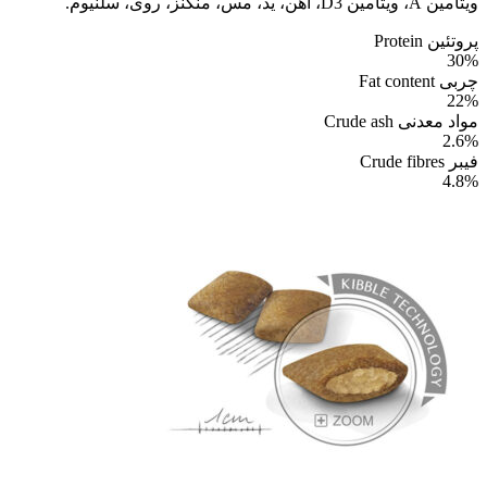
ویتامین A، ویتامین D3، آهن، ید، مس، منگنز، روی، سلنیوم.
پروتئین Protein
30%
چربی Fat content
22%
مواد معدنی Crude ash
2.6%
فیبر Crude fibres
4.8%