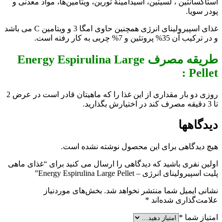
آستاکسانتین ، لسیتین، اسیدآمینۀ تورین، ویتامین‌ها، مواد معدنی و
پودر سویا.
غذای اسپیرولینای انرژی همچنین حاوی امگا 3 و ویتامین C می باشد
و در ترکیب آن 35% پروتئین و 7% چربی به کار رفته است.
طریقه مصرف Energy Espirulina Large
Pellet :
روزی دو بار مقداری از این غذا را که ماهیتان قادر است در عرض 2
تا 3 دقیقه مصرف کند در اختیارش بگذارید.
دیدگاهها
هیچ دیدگاهی برای این محصول نوشته نشده است.
اولین نفری باشید که دیدگاهی را ارسال می کنید برای “غذای ماهی
پلیت اسپیرولینای انرژی – Energy Espirulina Large Pellet”
نشانی ایمیل شما منتشر نخواهد شد.
بخش‌های موردنیاز
علامت‌گذاری شده‌اند
*
امتیاز شما
*