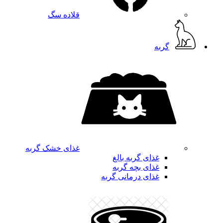
قلاده سگ
گربه
غذای خشک گربه
غذای گربه بالغ
غذای بچه گربه
غذای درمانی گربه