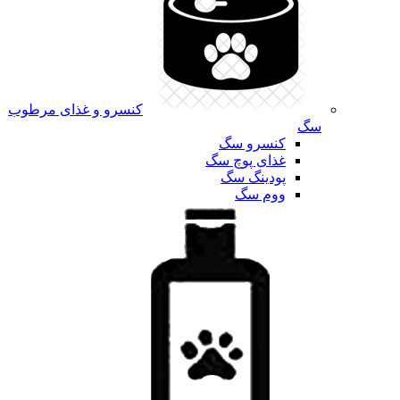
کنسرو و غذای مرطوب
سگ
کنسرو سگ
غذای پوچ سگ
پودینگ سگ
ووم سگ