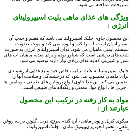
سبزیجات شناخته می شود.
ویژگی های غذای ماهی پلیت اسپیرولینای
انرژی :
این محصول حاوی جلبک اسپیرولینا می باشد که هضم و جذب آن
بسیار آسان است. آب را کدر و آلوده نمی کند و موجب تقویت
سیستم ایمنی ماهیان می شود. غذای اسپیرولینای انرژی به صورت
پلیت های درشتی است که شناور بوده و برای تغذیه ماهیان آب های
شور و شیرینی که به غذای زیادی نیاز دارند توصیه می شود.
جلبک اسپیرولینا به علت ترکیب خاص خود منبع غذایی ارزشمندی
برای ماهیان محسوب می شود که درخشندگی و سلامت آنها را
تضمین می کند. این غذا حاوی انواع پروتئین های طبیعی ، ویتامین ها
، چربی ها ، انواع مواد معدنی و رنگدانه های طبیعی است.
مواد به کار رفته در ترکیب این محصول
عبارتند از :
میگوی کریل و پودر ماهی ، آرد گندم ،برنج، ذرت، گلوتن ذرت، روغن
ماهی، مخمر آبجو، پری‌بیوتیک مانان ، جلبک اسپیرولینا ،