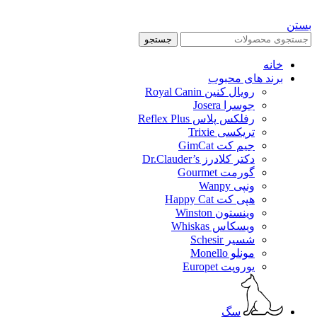
بستن
جستجو
خانه
برند های محبوب
رویال کنین Royal Canin
جوسرا Josera
رفلکس پلاس Reflex Plus
تریکسی Trixie
جیم کت GimCat
دکتر کلادرز Dr.Clauder’s
گورمت Gourmet
ونپی Wanpy
هپی کت Happy Cat
وینستون Winston
ویسکاس Whiskas
شسیر Schesir
مونلو Monello
یوروپت Europet
سگ