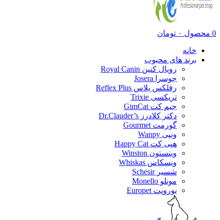
0
محصول
۰
تومان
خانه
برند های محبوب
رویال کنین Royal Canin
جوسرا Josera
رفلکس پلاس Reflex Plus
تریکسی Trixie
جیم کت GimCat
دکتر کلادرز Dr.Clauder’s
گورمت Gourmet
ونپی Wanpy
هپی کت Happy Cat
وینستون Winston
ویسکاس Whiskas
شسیر Schesir
مونلو Monello
یوروپت Europet