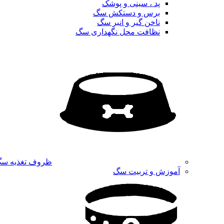
پد ، سینی و پوشک
برس و دستکش سگ
ناخن گیر و انبر سگ
نظافت محل نگهداری سگ
ظروف تغذیه س
آموزش و تربیت سگ