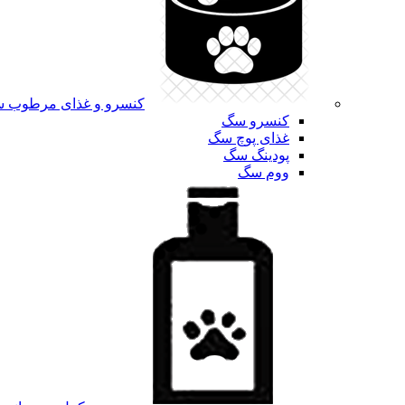
کنسرو و غذای مرطوب 
کنسرو سگ
غذای پوچ سگ
پودینگ سگ
ووم سگ