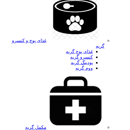
غذای پوچ و کنسرو
گربه
غذای پوچ گربه
کنسرو گربه
پودینگ گربه
ووم گربه
مکمل گربه