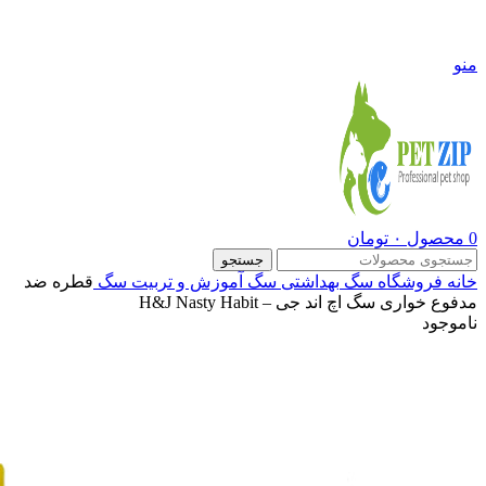
09108290600
منو
0
محصول
۰
تومان
جستجو
خانه
فروشگاه
سگ
بهداشتی سگ
آموزش و تربیت سگ
قطره ضد
مدفوع خواری سگ اچ اند جی – H&J Nasty Habit
ناموجود