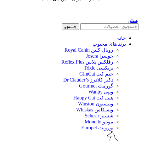
بستن
جستجو
خانه
برند های محبوب
رویال کنین Royal Canin
جوسرا Josera
رفلکس پلاس Reflex Plus
تریکسی Trixie
جیم کت GimCat
دکتر کلادرز Dr.Clauder’s
گورمت Gourmet
ونپی Wanpy
هپی کت Happy Cat
وینستون Winston
ویسکاس Whiskas
شسیر Schesir
مونلو Monello
یوروپت Europet