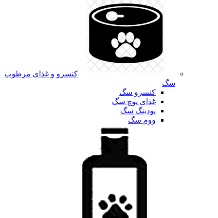
کنسرو و غذای مرطوب
سگ
کنسرو سگ
غذای پوچ سگ
پودینگ سگ
ووم سگ