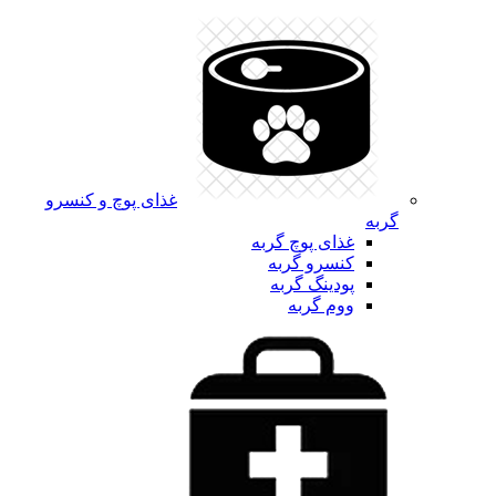
غذای پوچ و کنسرو
گربه
غذای پوچ گربه
کنسرو گربه
پودینگ گربه
ووم گربه