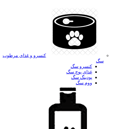
کنسرو و غذای مرطوب
سگ
کنسرو سگ
غذای پوچ سگ
پودینگ سگ
ووم سگ