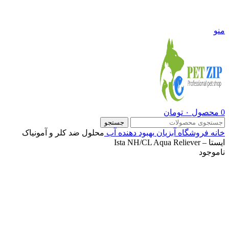
09108290600
منو
0
محصول
۰
تومان
جستجو
خانه
فروشگاه
آبزیان
بهبود دهنده آب
محلول ضد کلر و آمونیاک
ایستا – Ista NH/CL Aqua Reliever
ناموجود