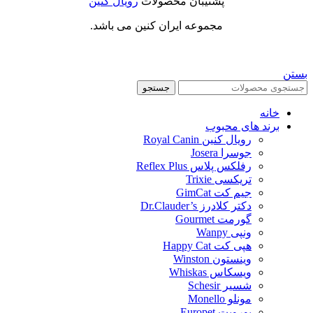
پشتیبان محصولات
رویال کنین
مجموعه ایران کنین می باشد.
بستن
جستجو
خانه
برند های محبوب
رویال کنین Royal Canin
جوسرا Josera
رفلکس پلاس Reflex Plus
تریکسی Trixie
جیم کت GimCat
دکتر کلادرز Dr.Clauder’s
گورمت Gourmet
ونپی Wanpy
هپی کت Happy Cat
وینستون Winston
ویسکاس Whiskas
شسیر Schesir
مونلو Monello
یوروپت Europet