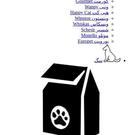
گورمت Gourmet
ونپی Wanpy
هپی کت Happy Cat
وینستون Winston
ویسکاس Whiskas
شسیر Schesir
مونلو Monello
یوروپت Europet
سگ