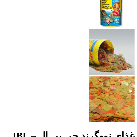
غذای نووگرند جی بی ال – JBL