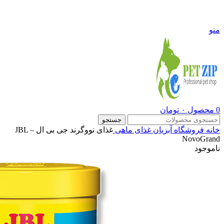
09108290600
منو
0
محصول
۰
تومان
جستجو
خانه
فروشگاه
آبزیان
غذای ماهی
غذای نووگرند جی بی ال – JBL
NovoGrand
ناموجود