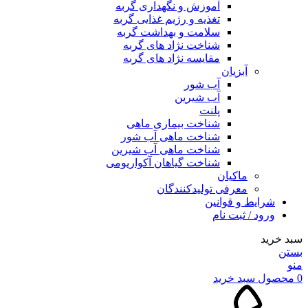
آموزش و نگهداری گربه
تغذیه و رژیم غذایی گربه
سلامت و بهداشت گربه
شناخت نژاد های گربه
مقایسه نژاد های گربه
آبزیان
آب شور
آب شیرین
پلنت
شناخت بیماری ماهی
شناخت ماهی آب شور
شناخت ماهی آب شیرین
شناخت گیاهان آکواریومی
ماکیان
معرفی تولیدکنندگان
شرایط و قوانین
ورود / ثبت نام
سبد خرید
بستن
منو
0
محصول
سبد خرید