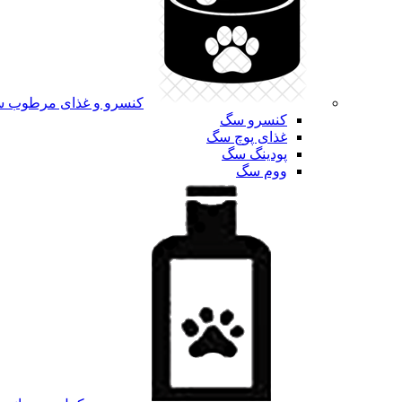
کنسرو و غذای مرطوب 
کنسرو سگ
غذای پوچ سگ
پودینگ سگ
ووم سگ