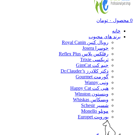
0
محصول
۰
تومان
خانه
برند های محبوب
رویال کنین Royal Canin
جوسرا Josera
رفلکس پلاس Reflex Plus
تریکسی Trixie
جیم کت GimCat
دکتر کلادرز Dr.Clauder’s
گورمت Gourmet
ونپی Wanpy
هپی کت Happy Cat
وینستون Winston
ویسکاس Whiskas
شسیر Schesir
مونلو Monello
یوروپت Europet