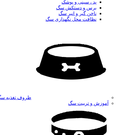
پد ، سینی و پوشک
برس و دستکش سگ
ناخن گیر و انبر سگ
نظافت محل نگهداری سگ
ظروف تغذیه س
آموزش و تربیت سگ