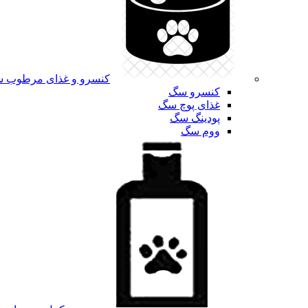
کنسرو و غذای مرطوب 
کنسرو سگ
غذای پوچ سگ
پودینگ سگ
ووم سگ