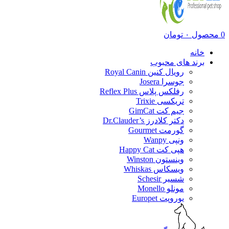
0
محصول
۰
تومان
خانه
برند های محبوب
رویال کنین Royal Canin
جوسرا Josera
رفلکس پلاس Reflex Plus
تریکسی Trixie
جیم کت GimCat
دکتر کلادرز Dr.Clauder’s
گورمت Gourmet
ونپی Wanpy
هپی کت Happy Cat
وینستون Winston
ویسکاس Whiskas
شسیر Schesir
مونلو Monello
یوروپت Europet