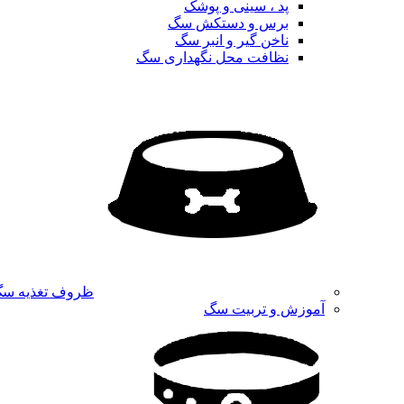
پد ، سینی و پوشک
برس و دستکش سگ
ناخن گیر و انبر سگ
نظافت محل نگهداری سگ
ظروف تغذیه س
آموزش و تربیت سگ