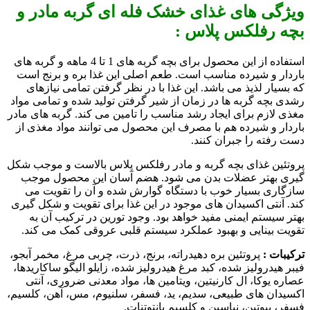
ویژگی های غذای خشک فله ای گربه مادر و
بچه رفلکس پلاس :
استفاده از این محصول برای بچه گربه های 1 تا 4 ماهه و گربه های
باردار و شیرده مناسب است. طعم اصلی این غذا بره و برنج است
که بسیار لذیذ می باشد. این غذا با در نظر گرفتن تمامی نیازهای
رشدی بچه گربه ها در زمان از شیر گرفتن تولید شده و تمامی مواد
مغذی لازم برای ایجاد رشد مناسب را تامین می کند. گربه های مادر
باردار و شیرده هم با مصرف این محصول می توانند مواد مغذی از
دست رفته را جبران کنند.
پروتئین غذای بچه گربه و مادر رفلکس پلاس بالاست و موجب شکل
گیری بهتر عضلات بدن می شود. هضم آسان این محصول موجب
سازگاری بسیار خوب با دستگاه گوارش شده و آن را تقویت می
کند. آنتی اکسیدان های موجود در این غذا برای تقویت و شکل گیری
بهتر سیستم ایمنی مفید خواهد بود. وجود تورین در ترکیب آن به
تقویت بینایی و بهبود عملکرد سیستم قلبی عروقی کمک می کند.
ترکیبات :
پروتئین بره دهیدراته، برنج، ذرت، چربی مرغ، مخمر آبجو،
فیبر هیدرولیز شده، کبد مرغ هیدرولیز شده، زایلو الیگو ساکاریدها،
عصاره یوکا، ال کارنیتین، ویتامین ها، مواد معدنی ضروری، آنتی
اکسیدان های طبیعی، سدیم، ید، فسفر، سلنیوم، مس، آهن، کلسیم،
فسفر، بیوتین، نیاسین و کلسیم پانتوتنات.