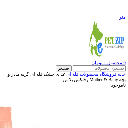
09108290600
منو
0
محصول
۰
تومان
جستجو
خانه
فروشگاه
محصولات فله ای
غذای خشک فله ای گربه مادر و
بچه Mother & Baby رفلکس پلاس
ناموجود