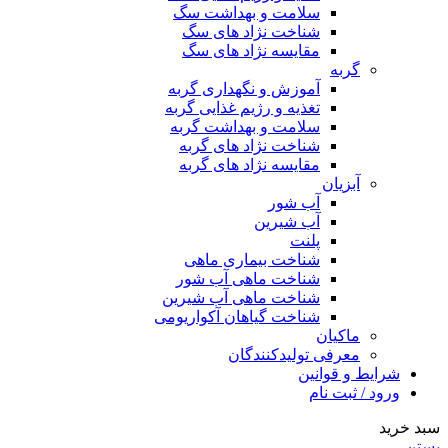
سلامت و بهداشت سگ
شناخت نژاد های سگ
مقایسه نژاد های سگ
گربه
آموزش و نگهداری گربه
تغذیه و رژیم غذایی گربه
سلامت و بهداشت گربه
شناخت نژاد های گربه
مقایسه نژاد های گربه
آبزیان
آب شور
آب شیرین
پلنت
شناخت بیماری ماهی
شناخت ماهی آب شور
شناخت ماهی آب شیرین
شناخت گیاهان آکواریومی
ماکیان
معرفی تولیدکنندگان
شرایط و قوانین
ورود / ثبت نام
سبد خرید
بستن