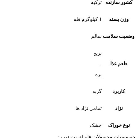
کشور سازنده
ترکیه
وزن بسته
1 کیلوگرم فله
وضعیت سلامت
سالم
برنج
طعم غذا
,
بره
کاربرد
گربه
نژاد
تمامی نژاد ها
نوع خوراک
خشک
خصوصیات محصولات فله ای پت زیپ :