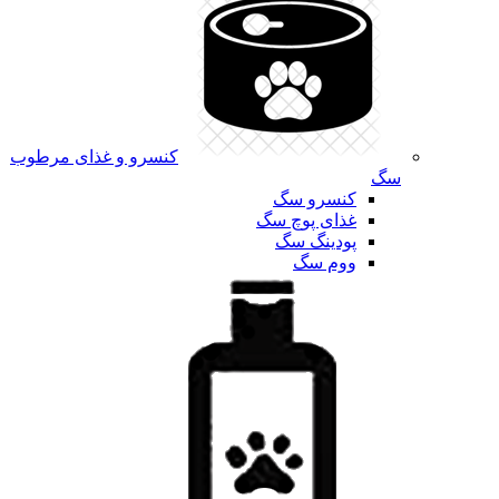
کنسرو و غذای مرطوب
سگ
کنسرو سگ
غذای پوچ سگ
پودینگ سگ
ووم سگ