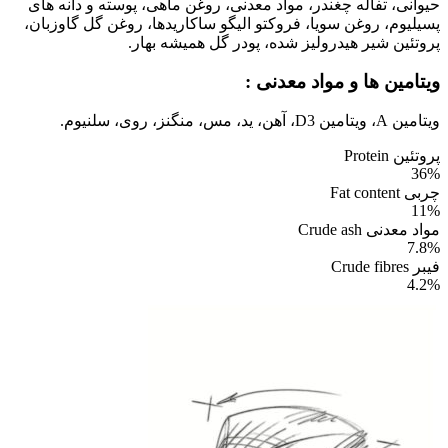
حیوانی، تفاله چغندر، مواد معدنی، روغن ماهی، پوسته و دانه های
پسیلیوم، روغن سویا، فروکتو الیگو ساکاریدها، روغن گل گاوزبان،
پروتئین شیر هیدرولیز شده، پودر گل همیشه بهار.
ویتامین ها و مواد معدنی :
ویتامین A، ویتامین D3، آهن، ید، مس، منگنز، روی، سلنیوم.
پروتئین Protein
36%
چربی Fat content
11%
مواد معدنی Crude ash
7.8%
فیبر Crude fibres
4.2%