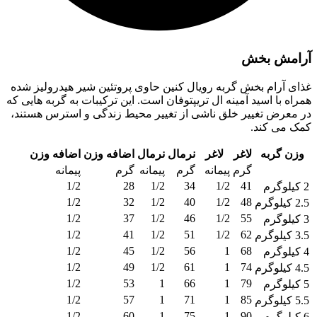
آرامش بخش
غذای آرام بخش گربه رویال کنین حاوی پروتئین شیر هیدرولیز شده
همراه با اسید آمینه ال تریپتوفان است. این ترکیبات به گربه هایی که
در معرض تغییر خلق ناشی از تغییر محیط زندگی و استرس هستند،
کمک می کند.
وزن گربه
لاغر
لاغر
نرمال
نرمال
اضافه وزن
اضافه وزن
گرم
پیمانه
گرم
پیمانه
گرم
پیمانه
1/2
28
1/2
34
1/2
41
2 کیلوگرم
1/2
32
1/2
40
1/2
48
2.5 کیلوگرم
1/2
37
1/2
46
1/2
55
3 کیلوگرم
1/2
41
1/2
51
1/2
62
3.5 کیلوگرم
1/2
45
1/2
56
1
68
4 کیلوگرم
1/2
49
1/2
61
1
74
4.5 کیلوگرم
1/2
53
1
66
1
79
5 کیلوگرم
1/2
57
1
71
1
85
5.5 کیلوگرم
1/2
60
1
75
1
90
6 کیلوگرم