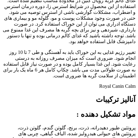
غذای کالم گربه رویال کنین در محدوده مناسب تنظیم شده است.
استفاده از این محصول در شرایط استرس زا، دوره درمان استرس
و اضطراب، مشکلات گوارشی ناشی از استرس توصیه می شود.
حتی در صورت وجود مشکلات پوست و مو، گلوله مو و بیماری های
دستگاه ادراری می توان از این خوراک استفاده کرد. در صورت
بارداری، شیردهی و نیز برای بچه گربه ها مصرف این غذا ممنوع می
باشد. توجه داشته باشید که غذای کالم درمانی بوده و تنها با دستور
دامپزشک قابل استفاده خواهد بود.
تغییر رژیم غذایی به این خوراک باید به آهستگی و طی 7 تا 10 روز
انجام شود. ضروری است که میزان مصرف روزانه به درستی
رعایت شود. این غذا بسیار کامل بوده و در صورت نیاز قابل استفاده
به صورت طولانی مدت می باشد. چکاپ کامل هر 6 ماه یک بار برای
اطمینان از سلامت گربه ها ضروری است.
Royal Canin Calm
آنالیز ترکیبات
مواد تشکیل دهنده
:
پروتئین طیور دهیدراته، ذرت، برنج، گلوتن گندم، گلوتن ذرت،
پروتئین های حیوانی هیدرولیز شده، الیاف گیاهی، چربی های