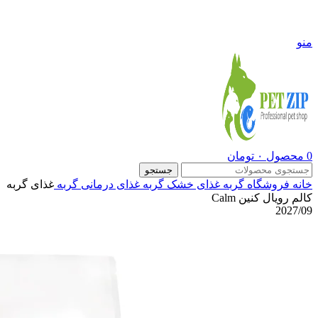
09108290600
منو
0
محصول
۰
تومان
جستجو
خانه
فروشگاه
گربه
غذای خشک گربه
غذای درمانی گربه
غذای گربه
کالم رویال کنین Calm
2027/09