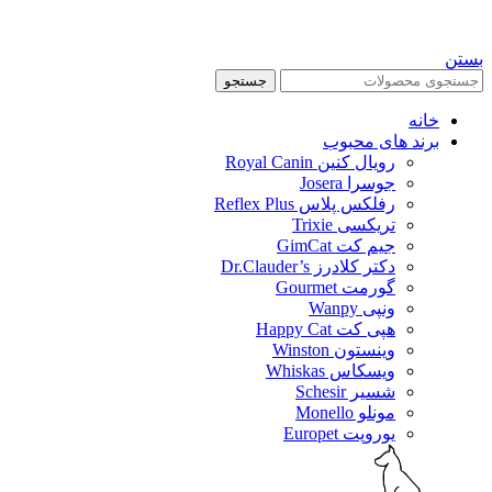
بستن
جستجو
خانه
برند های محبوب
رویال کنین Royal Canin
جوسرا Josera
رفلکس پلاس Reflex Plus
تریکسی Trixie
جیم کت GimCat
دکتر کلادرز Dr.Clauder’s
گورمت Gourmet
ونپی Wanpy
هپی کت Happy Cat
وینستون Winston
ویسکاس Whiskas
شسیر Schesir
مونلو Monello
یوروپت Europet