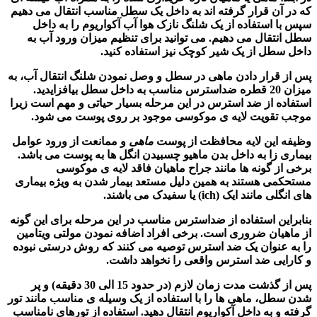
که در آن قرار گرفته اند به داخل یک سطل مناسب انتقال می دهیم
سپس با استفاده از یک شلنگ نازک هوا آب آکواریوم را به داخل
سطل انتقال می دهیم. می توانید برای تنظیم میزان ورود آب به
داخل سطل از یک شیر کوچک نیز استفاده کنید.
پس از قرار دادن
ماهی
در سطل و وصل نمودن شلنگ انتقال آب، به
میزان 20 قطره ضداسترس مناسب به داخل سطل بیافزایدید.
استفاده از ضد استرس در این مرحله بسیار حیاتی و مهم است زیرا
موجب تقویت لایه ی موکوسی موجود بر روی پوست می شود.
وظیفه این لایه محافظت از پوست
ماهی
و ممانعت از ورود عوامل
بیماری زا به داخل بدن ماهیو چسبیدن انگل ها به پوست می باشد.
برخی از گونه ها مانند جراح ماهیان فاقد لایه ی موکوسی
مستحکمی هستند به همین دلیل مستعد بیمار شدن به ویژه بیماری
های انگلی مانند ایک (ich) یا سفیدک می باشند.
بنابراین استفاده از ضداسترس مناسب در این مرحله برای این گونه
از ماهیان ضروری است. برخی افراد اضافه نمودن مولتی ویتامین
را به عنوان یک ضد استرس توصیه می کنند که روش درستی نبوده
و کارایی ضد استرس واقعی را نخواهد داشت.
پس از گذشت مدت زمان لازم (در حدود 15 الی 30 دقیقه) و پر
شدن سطل،
ماهی ها
را با استفاده از یک وسیله ی مناسب مانند تور
گرفته و به داخل آکواریوم انتقال دهید. استفاده از تورهای نامناسب