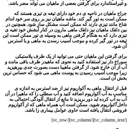
و غیراستاندارد برای گرفتن بعضی از ماهیان می تواند مضر باشد.
جراح ماهیان در ناحیه ی دم خود دارای تیغه ی تیزی هستند که
ممکن است به تور گیر کند. ماشه ماهیان نیز بر روی سر خود اندام
شاخ مانند تیزی دارند که ممکن است مشکل ساز شود. همچنین در
بین دلقک ماهیان نیز دلقک ماهی مارون در کنار آبشش خود تغیه ی
تیزی دارد که به هنگام گرفتن ماهی به وسیله ی تور ممکن است این
تیغه در تور گیر کرده و موجب آسیب رسدن به ماهی و یا استرس
آن شود.
برای گرفتن این ماهیان حتی می توانید از یک ظرف پلاستیکی
سوراخ دار نیز استفاده کنید به نحوی که ماهیدر ظرف باقی مانده و
آب از آن خارج شود. از گرفتن ماهیبا دست بصورت جدی بپرهیزید
زیرا موجب آسیب رسیدن به پوست ماهی می شود که حساس ترین
بخش آن است.
قبل از انتقال ماهی به آکواریوم نیز از ضد استرس به اندازه ی
مناسب به آب
آکواریوم
اضافه کنید و آب سطلی را که ماهیرا در آن
آب به آب
کرده اید دور بریزید تا مانع از انتقال آلودگی احتمالی به
داخل
آکواریوم
شوید. ممکن است آب همراه ماهی که از
آکواریوم
فروشی انتقال یافته است حاوی عوامل بیماری زا باشد.
[/vc_column_text][/vc_column][/vc_row]