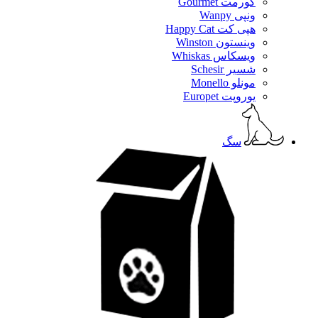
گورمت Gourmet
ونپی Wanpy
هپی کت Happy Cat
وینستون Winston
ویسکاس Whiskas
شسیر Schesir
مونلو Monello
یوروپت Europet
سگ