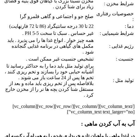
مخزن نسبتا بزرگ با گیاهان قوی بنیه و فضای
شرایط مخزن :
زیاد برای شنا کردن .
خصوصیات رفتاری
صلح جو و اجتماعی و گاهی قلمرو گرا
:
دما :
22 تا 30 درجه سانتیگراد (86 تا 72 فارنهایت)
شرایط شیمیایی :
غیر حساس . سبک تا سخت PH 5-5 .
همه چیز خوار . انواع غذا ها را می پذیرد . باید
رژیم غذایی :
مکمل های گیاهی در برنامه غذایی گنجانده
شود .
جنسیت :
تشخیص جنسیت غیر ممکن است .
برای تولید مثل باید دما را به حداکثر رسانید تا
آشیانه حبابی خود را بسازند و تخم ریزی کنند ،
تخم ها پس از 24 ساعت باز می شوند .
تولید مثل :
بلافاصله پس از تخم ریزی باید ماده و بعد از
مستقل شنا کردن بچه ها نر را از مخزن خارج
کرد .
[/vc_column_text][/vc_column][/vc_row][vc_row][vc_column]
[vc_column_text text_larger=”no”]
آب به آب کردن ماهی :
در ابتدا ماهی یا ماهیان تازه خریداری شده را به همراه آب کیسه ای