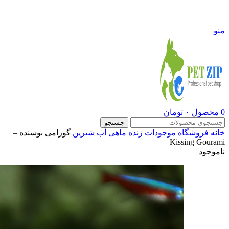
09108290600
منو
0
محصول
۰
تومان
جستجو
خانه
فروشگاه
موجودات زنده
ماهی آب شیرین
گورامی بوسنده –
Kissing Gourami
ناموجود