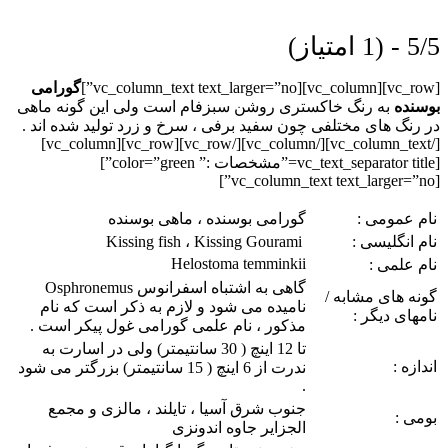
5/5 - (1 امتیاز)
[vc_row][vc_column][vc_column_text text_larger=”no”]
گورامی
بوسنده
به رنگ خاکستری روشن سبزفام است ولی این گونه ماهی
در رنگ های مختلفی چون سفید برفی ، سرخ و زرد تولید شده اند .
[/vc_column_text][/vc_column][/vc_row][vc_row][vc_column]
[vc_text_separator title=”مشخصات :” color=”green”]
[vc_column_text text_larger=”no”]
نام عمومی :
گورامی بوسنده ، ماهی بوسنده
نام انگلیسی :
Kissing fish ، Kissing Gourami
Helostoma temminkii
نام علمی :
گاهی به اشتباه اسفرانوس Osphronemus
گونه های مشابه /
نامیده می شود و لازم به ذکر است که نام
نامهای دیگر :
مذکور ، نام علمی گورامی غول پیکر است .
تا 12 اینچ ( 30 سانتیمتر) ولی در اسارت به
اندازه :
ندرت از 6 اینچ ( 15 سانتیمتر) بزرگتر می شود
.
جنوب شرق آسیا ، تایلند ، مالزی و مجمع
بومی :
الجزایر جاوه اندونزی