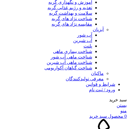
آموزش و نگهداری گربه
تغذیه و رژیم غذایی گربه
سلامت و بهداشت گربه
شناخت نژاد های گربه
مقایسه نژاد های گربه
آبزیان
آب شور
آب شیرین
پلنت
شناخت بیماری ماهی
شناخت ماهی آب شور
شناخت ماهی آب شیرین
شناخت گیاهان آکواریومی
ماکیان
معرفی تولیدکنندگان
شرایط و قوانین
ورود / ثبت نام
سبد خرید
بستن
منو
0
محصول
سبد خرید