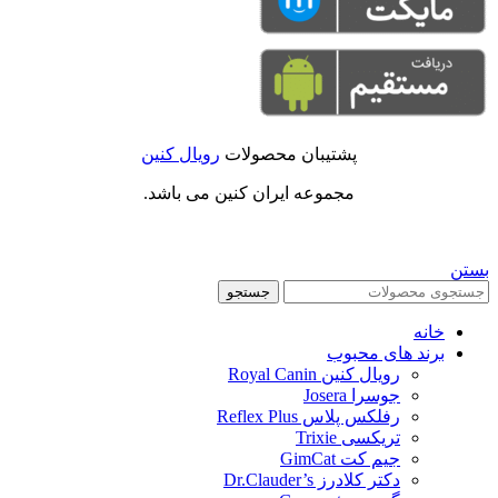
پشتیبان محصولات
رویال کنین
مجموعه ایران کنین می باشد.
بستن
جستجو
خانه
برند های محبوب
رویال کنین Royal Canin
جوسرا Josera
رفلکس پلاس Reflex Plus
تریکسی Trixie
جیم کت GimCat
دکتر کلادرز Dr.Clauder’s