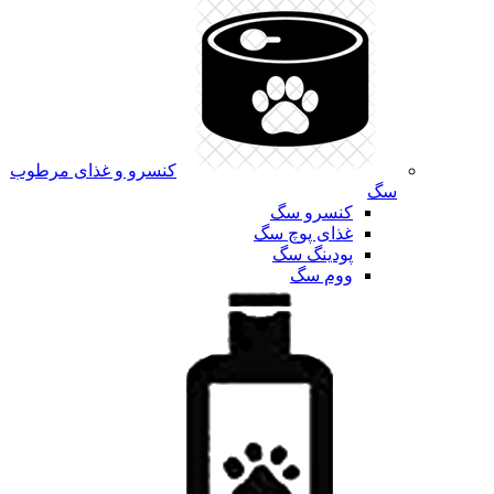
کنسرو و غذای مرطوب
سگ
کنسرو سگ
غذای پوچ سگ
پودینگ سگ
ووم سگ