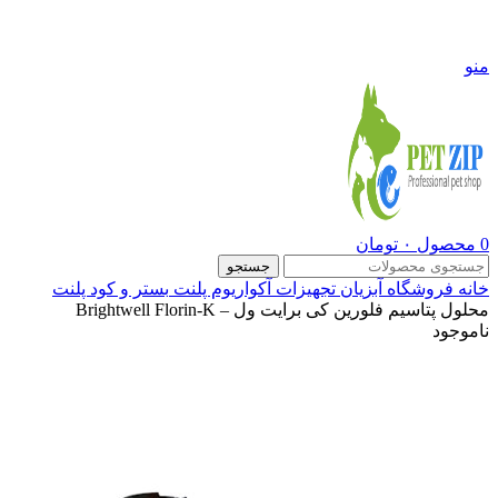
09108290600
منو
0
محصول
۰
تومان
جستجو
خانه
فروشگاه
آبزیان
تجهیزات آکواریوم پلنت
بستر و کود پلنت
محلول پتاسیم فلورین کی برایت ول – Brightwell Florin-K
ناموجود