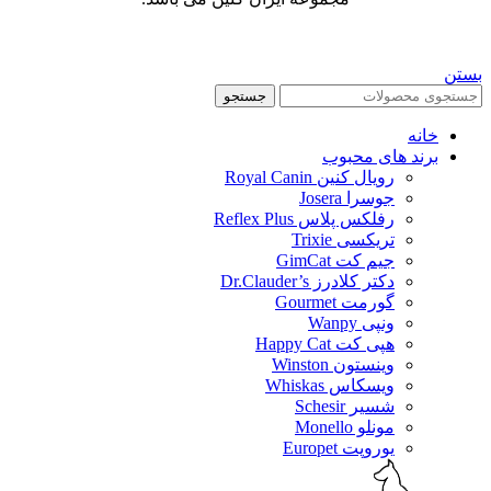
بستن
جستجو
خانه
برند های محبوب
رویال کنین Royal Canin
جوسرا Josera
رفلکس پلاس Reflex Plus
تریکسی Trixie
جیم کت GimCat
دکتر کلادرز Dr.Clauder’s
گورمت Gourmet
ونپی Wanpy
هپی کت Happy Cat
وینستون Winston
ویسکاس Whiskas
شسیر Schesir
مونلو Monello
یوروپت Europet