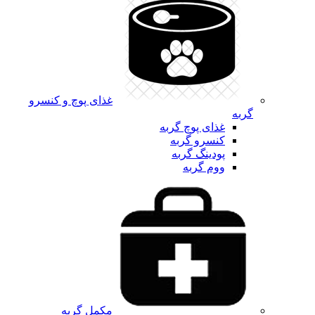
غذای پوچ و کنسرو
گربه
غذای پوچ گربه
کنسرو گربه
پودینگ گربه
ووم گربه
مکمل گربه