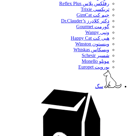
رفلکس پلاس Reflex Plus
تریکسی Trixie
جیم کت GimCat
دکتر کلادرز Dr.Clauder’s
گورمت Gourmet
ونپی Wanpy
هپی کت Happy Cat
وینستون Winston
ویسکاس Whiskas
شسیر Schesir
مونلو Monello
یوروپت Europet
سگ