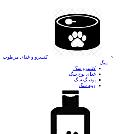
کنسرو و غذای مرطوب
سگ
کنسرو سگ
غذای پوچ سگ
پودینگ سگ
ووم سگ