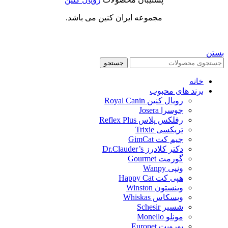
مجموعه ایران کنین می باشد.
بستن
جستجو
خانه
برند های محبوب
رویال کنین Royal Canin
جوسرا Josera
رفلکس پلاس Reflex Plus
تریکسی Trixie
جیم کت GimCat
دکتر کلادرز Dr.Clauder’s
گورمت Gourmet
ونپی Wanpy
هپی کت Happy Cat
وینستون Winston
ویسکاس Whiskas
شسیر Schesir
مونلو Monello
یوروپت Europet