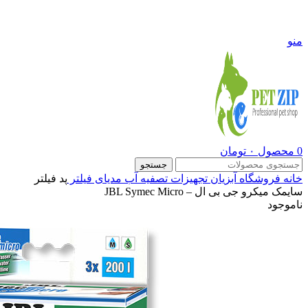
09108290600
منو
0
محصول
۰
تومان
جستجو
خانه
فروشگاه
آبزیان
تجهیزات تصفیه آب
مدیای فیلتر
پد فیلتر
سایمک میکرو جی بی ال – JBL Symec Micro
ناموجود