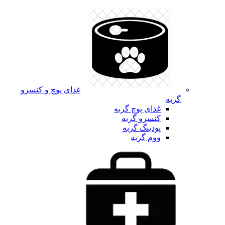
غذای پوچ و کنسرو
گربه
غذای پوچ گربه
کنسرو گربه
پودینگ گربه
ووم گربه