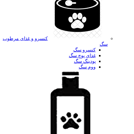
کنسرو و غذای مرطوب
سگ
کنسرو سگ
غذای پوچ سگ
پودینگ سگ
ووم سگ