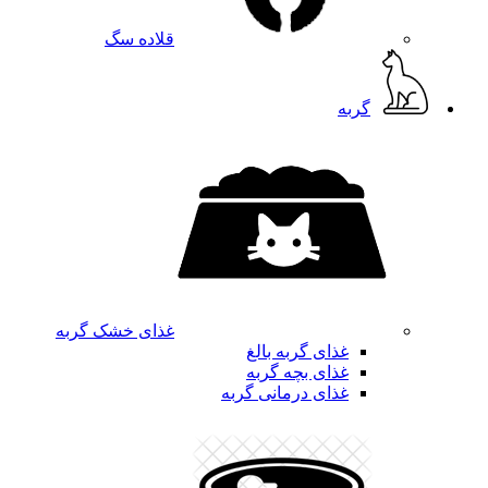
قلاده سگ
گربه
غذای خشک گربه
غذای گربه بالغ
غذای بچه گربه
غذای درمانی گربه