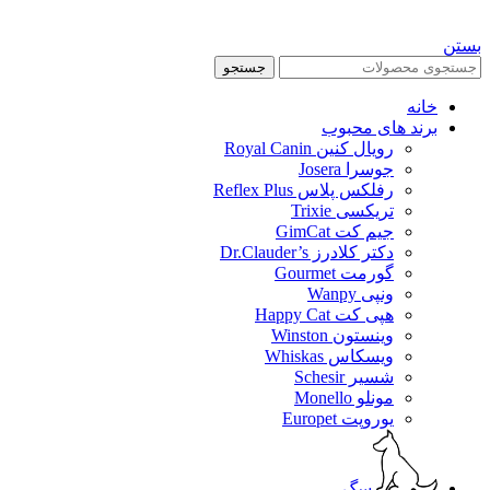
بستن
جستجو
خانه
برند های محبوب
رویال کنین Royal Canin
جوسرا Josera
رفلکس پلاس Reflex Plus
تریکسی Trixie
جیم کت GimCat
دکتر کلادرز Dr.Clauder’s
گورمت Gourmet
ونپی Wanpy
هپی کت Happy Cat
وینستون Winston
ویسکاس Whiskas
شسیر Schesir
مونلو Monello
یوروپت Europet
سگ