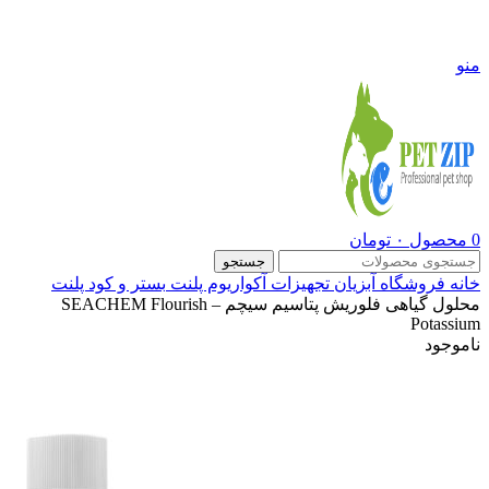
09108290600
منو
0
محصول
۰
تومان
جستجو
خانه
فروشگاه
آبزیان
تجهیزات آکواریوم پلنت
بستر و کود پلنت
محلول گیاهی فلوریش پتاسیم سیچم – SEACHEM Flourish
Potassium
ناموجود