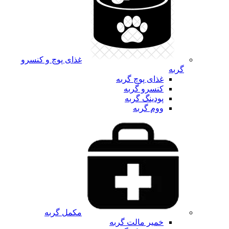
غذای پوچ و کنسرو
گربه
غذای پوچ گربه
کنسرو گربه
پودینگ گربه
ووم گربه
مکمل گربه
خمیر مالت گربه