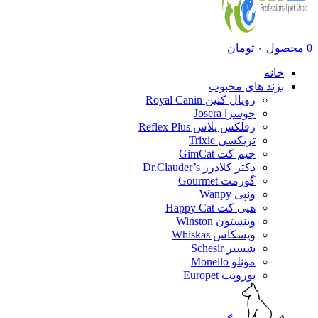
0
محصول
۰
تومان
خانه
برند های محبوب
رویال کنین Royal Canin
جوسرا Josera
رفلکس پلاس Reflex Plus
تریکسی Trixie
جیم کت GimCat
دکتر کلادرز Dr.Clauder’s
گورمت Gourmet
ونپی Wanpy
هپی کت Happy Cat
وینستون Winston
ویسکاس Whiskas
شسیر Schesir
مونلو Monello
یوروپت Europet