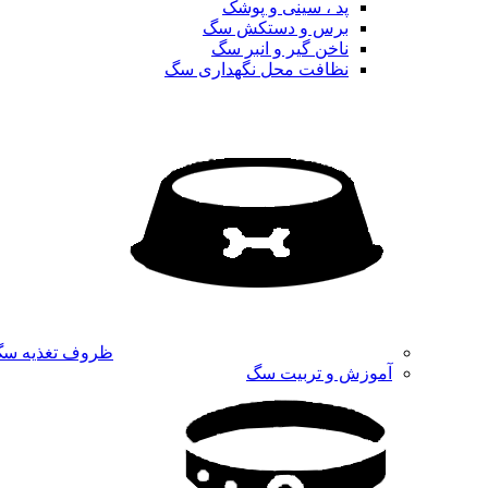
پد ، سینی و پوشک
برس و دستکش سگ
ناخن گیر و انبر سگ
نظافت محل نگهداری سگ
ظروف تغذیه س
آموزش و تربیت سگ