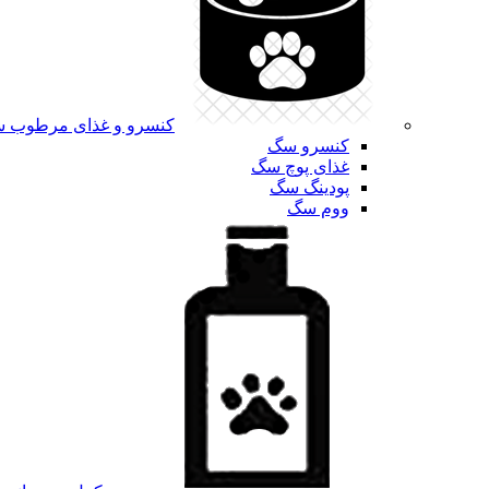
کنسرو و غذای مرطوب 
کنسرو سگ
غذای پوچ سگ
پودینگ سگ
ووم سگ