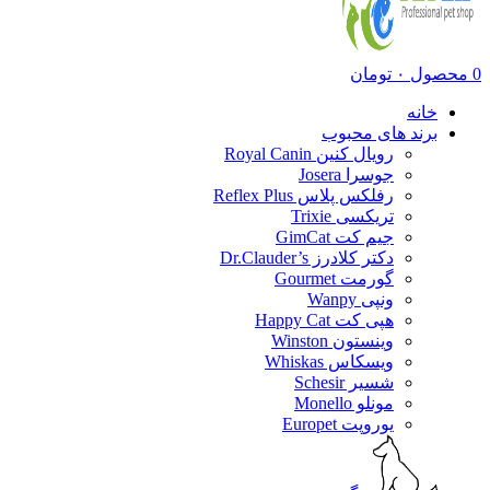
0
محصول
۰
تومان
خانه
برند های محبوب
رویال کنین Royal Canin
جوسرا Josera
رفلکس پلاس Reflex Plus
تریکسی Trixie
جیم کت GimCat
دکتر کلادرز Dr.Clauder’s
گورمت Gourmet
ونپی Wanpy
هپی کت Happy Cat
وینستون Winston
ویسکاس Whiskas
شسیر Schesir
مونلو Monello
یوروپت Europet