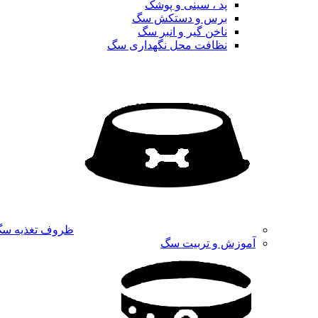
پد ، سینی و پوشک
برس و دستکش سگ
ناخن گیر و انبر سگ
نظافت محل نگهداری سگ
ظروف تغذیه س
آموزش و تربیت سگ