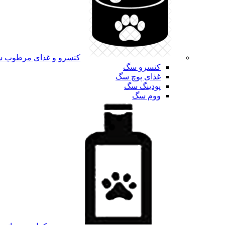
کنسرو و غذای مرطوب 
کنسرو سگ
غذای پوچ سگ
پودینگ سگ
ووم سگ