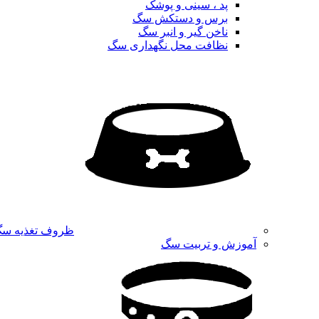
پد ، سینی و پوشک
برس و دستکش سگ
ناخن گیر و انبر سگ
نظافت محل نگهداری سگ
ظروف تغذیه س
آموزش و تربیت سگ