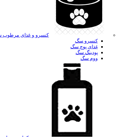
کنسرو و غذای مرطوب 
کنسرو سگ
غذای پوچ سگ
پودینگ سگ
ووم سگ