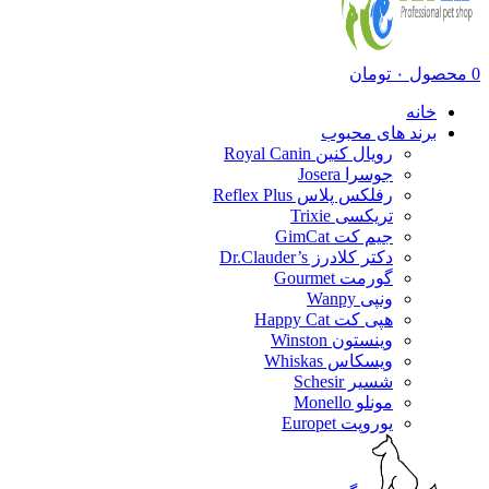
0
محصول
۰
تومان
خانه
برند های محبوب
رویال کنین Royal Canin
جوسرا Josera
رفلکس پلاس Reflex Plus
تریکسی Trixie
جیم کت GimCat
دکتر کلادرز Dr.Clauder’s
گورمت Gourmet
ونپی Wanpy
هپی کت Happy Cat
وینستون Winston
ویسکاس Whiskas
شسیر Schesir
مونلو Monello
یوروپت Europet