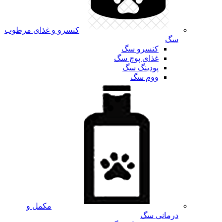
کنسرو و غذای مرطوب
سگ
کنسرو سگ
غذای پوچ سگ
پودینگ سگ
ووم سگ
مکمل و
درمانی سگ