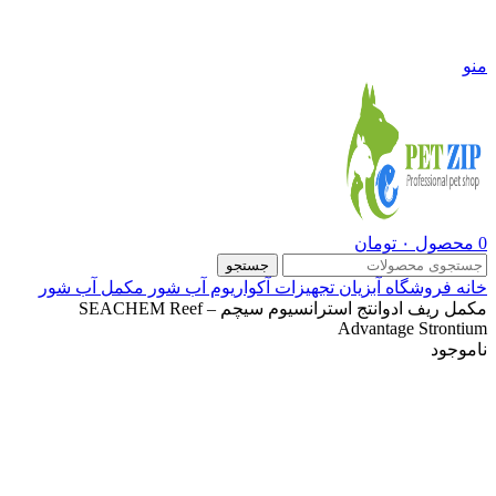
09108290600
منو
0
محصول
۰
تومان
جستجو
خانه
فروشگاه
آبزیان
تجهیزات آکواریوم آب شور
مکمل آب شور
مکمل ریف ادوانتج استرانسیوم سیچم – SEACHEM Reef
Advantage Strontium
ناموجود