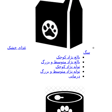
غذای خشک
سگ
بالغ نژاد کوچک
بالغ نژاد متوسط و بزرگ
توله نژاد کوچک
توله نژاد متوسط و بزرگ
درمانی