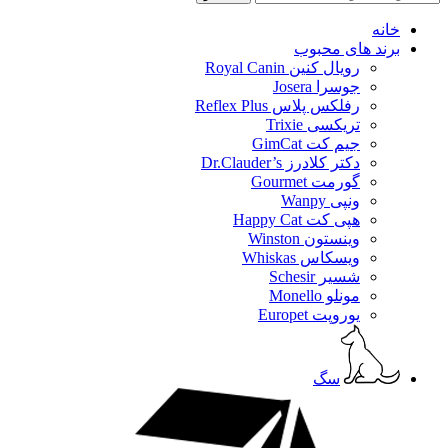
خانه
برند های محبوب
رویال کنین Royal Canin
جوسرا Josera
رفلکس پلاس Reflex Plus
تریکسی Trixie
جیم کت GimCat
دکتر کلادرز Dr.Clauder’s
گورمت Gourmet
ونپی Wanpy
هپی کت Happy Cat
وینستون Winston
ویسکاس Whiskas
شسیر Schesir
مونلو Monello
یوروپت Europet
سگ