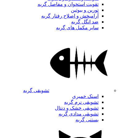
تقویت استخوان و مفاصل گربه
تورین و بیوتین
آرامبخش و اصلاح رفتار گربه
ضد انگل گربه
سایر مکمل های گربه
تشویقی گربه
اسنک خمیری
تشویقی نرم گربه
تشویقی خشک و دنتال
تشویقی مدادی گربه
بستنی گربه