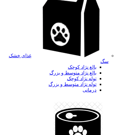
غذای خشک
سگ
بالغ نژاد کوچک
بالغ نژاد متوسط و بزرگ
توله نژاد کوچک
توله نژاد متوسط و بزرگ
درمانی