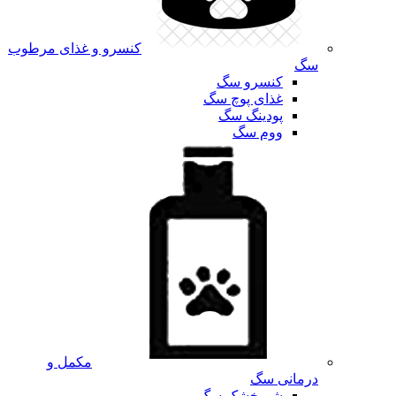
کنسرو و غذای مرطوب
سگ
کنسرو سگ
غذای پوچ سگ
پودینگ سگ
ووم سگ
مکمل و
درمانی سگ
شیرخشک سگ