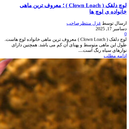
لوچ دلقک ( Clown Loach ) ؛ معروف ترین ماهی
خانواده ی لوچ ها
ارسال توسط
غزل منتظرصاحب
دسامبر 17, 2025
0
لوچ دلقک ( Clown Loach ) معروف ترین ماهی خانواده لوچ هاست.
طول این ماهی متوسط و پهنای آن کم می باشد. همچنین دارای
نوارهای سیاه رنگ است....
ادامه مطلب