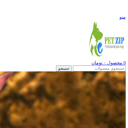
09108290600
منو
0
محصول
۰
تومان
جستجو