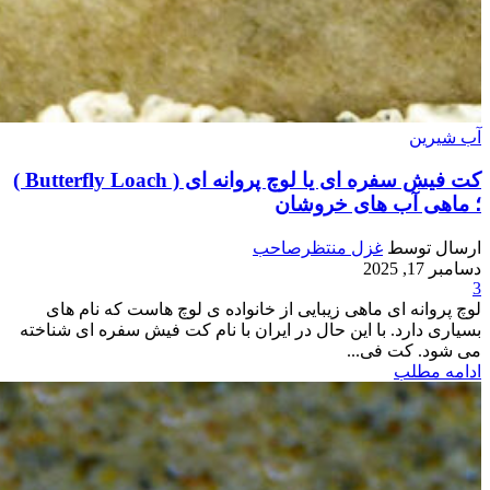
آب شیرین
کت فیش سفره ای یا لوچ پروانه ای ( Butterfly Loach )
؛ ماهی آب های خروشان
ارسال توسط
غزل منتظرصاحب
دسامبر 17, 2025
3
لوچ پروانه ای ماهی زیبایی از خانواده ی لوچ هاست که نام های
بسیاری دارد. با این حال در ایران با نام کت فیش سفره ای شناخته
می شود. کت فی...
ادامه مطلب