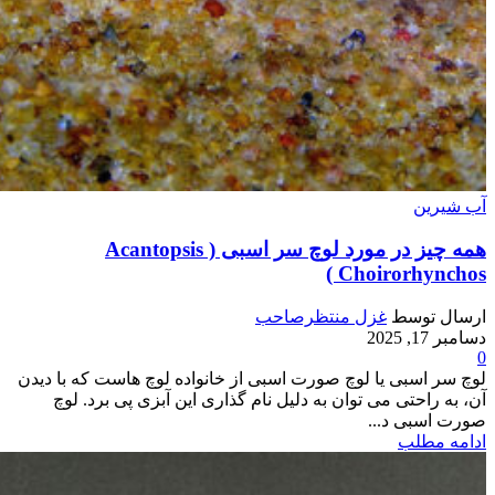
آب شیرین
همه چیز در مورد لوچ سر اسبی ( Acantopsis
Choirorhynchos )
ارسال توسط
غزل منتظرصاحب
دسامبر 17, 2025
0
لوچ سر اسبی یا لوچ صورت اسبی از خانواده لوچ هاست که با دیدن
آن، به راحتی می توان به دلیل نام گذاری این آبزی پی برد. لوچ
صورت اسبی د...
ادامه مطلب