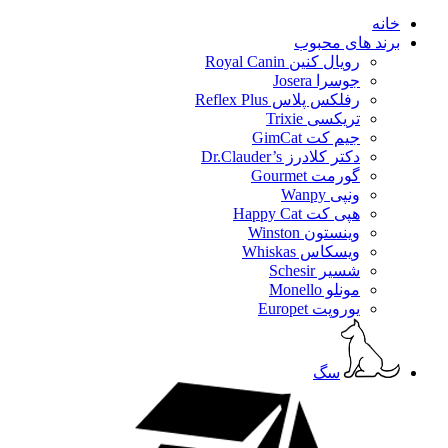
خانه
برند های محبوب
رویال کنین Royal Canin
جوسرا Josera
رفلکس پلاس Reflex Plus
تریکسی Trixie
جیم کت GimCat
دکتر کلادرز Dr.Clauder’s
گورمت Gourmet
ونپی Wanpy
هپی کت Happy Cat
وینستون Winston
ویسکاس Whiskas
شسیر Schesir
مونلو Monello
یوروپت Europet
سگ