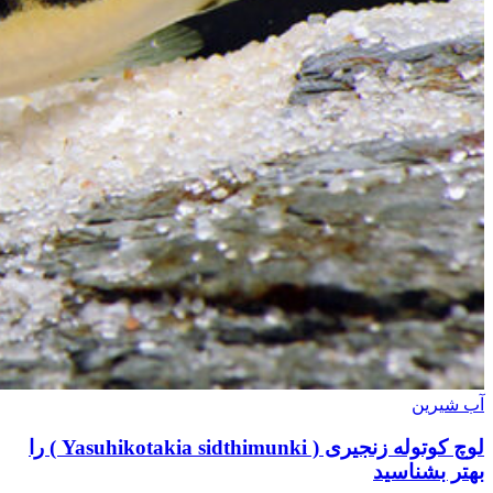
آب شیرین
لوچ کوتوله زنجیری ( Yasuhikotakia sidthimunki ) را
بهتر بشناسید