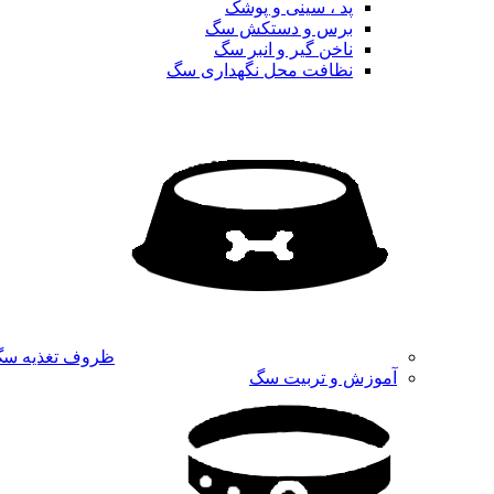
پد ، سینی و پوشک
برس و دستکش سگ
ناخن گیر و انبر سگ
نظافت محل نگهداری سگ
ظروف تغذیه س
آموزش و تربیت سگ