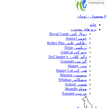
0
محصول
۰
تومان
خانه
برند های محبوب
رویال کنین Royal Canin
جوسرا Josera
رفلکس پلاس Reflex Plus
تریکسی Trixie
جیم کت GimCat
دکتر کلادرز Dr.Clauder’s
گورمت Gourmet
ونپی Wanpy
هپی کت Happy Cat
وینستون Winston
ویسکاس Whiskas
شسیر Schesir
مونلو Monello
یوروپت Europet