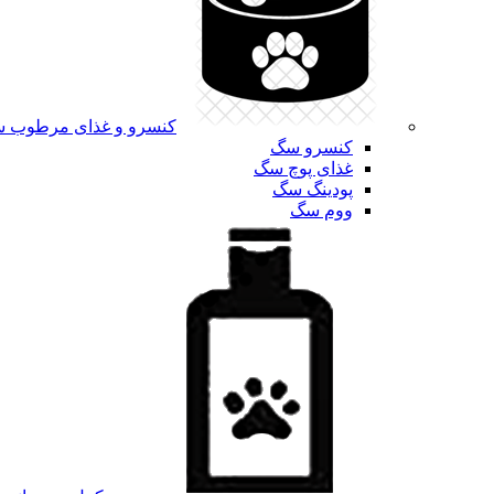
کنسرو و غذای مرطوب 
کنسرو سگ
غذای پوچ سگ
پودینگ سگ
ووم سگ