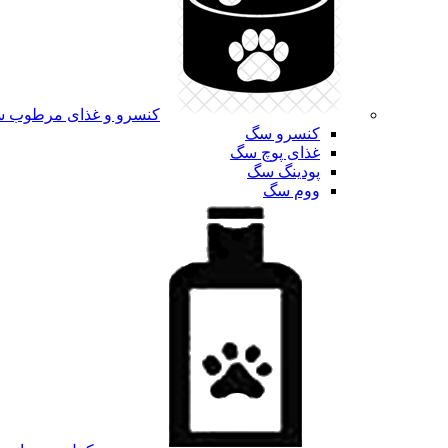
کنسرو و غذای مرطوب 
کنسرو سگ
غذای پوچ سگ
پودینگ سگ
ووم سگ