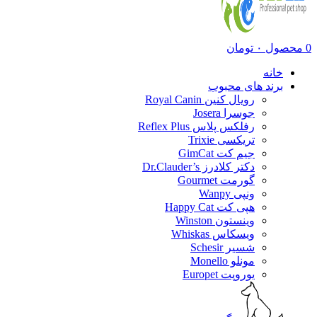
0
محصول
۰
تومان
خانه
برند های محبوب
رویال کنین Royal Canin
جوسرا Josera
رفلکس پلاس Reflex Plus
تریکسی Trixie
جیم کت GimCat
دکتر کلادرز Dr.Clauder’s
گورمت Gourmet
ونپی Wanpy
هپی کت Happy Cat
وینستون Winston
ویسکاس Whiskas
شسیر Schesir
مونلو Monello
یوروپت Europet