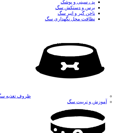
پد ، سینی و پوشک
برس و دستکش سگ
ناخن گیر و انبر سگ
نظافت محل نگهداری سگ
ظروف تغذیه س
آموزش و تربیت سگ