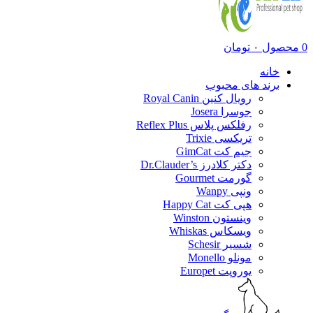
0
محصول
۰
تومان
خانه
برند های محبوب
رویال کنین Royal Canin
جوسرا Josera
رفلکس پلاس Reflex Plus
تریکسی Trixie
جیم کت GimCat
دکتر کلادرز Dr.Clauder’s
گورمت Gourmet
ونپی Wanpy
هپی کت Happy Cat
وینستون Winston
ویسکاس Whiskas
شسیر Schesir
مونلو Monello
یوروپت Europet