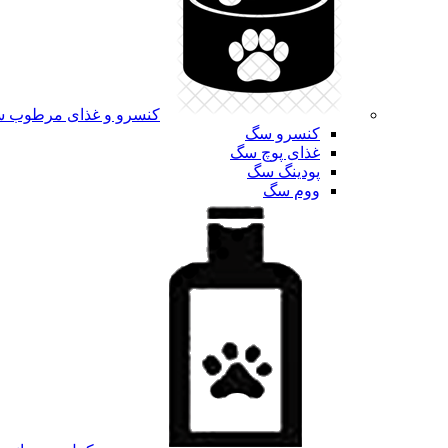
کنسرو و غذای مرطوب 
کنسرو سگ
غذای پوچ سگ
پودینگ سگ
ووم سگ