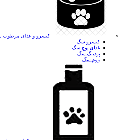
کنسرو و غذای مرطوب 
کنسرو سگ
غذای پوچ سگ
پودینگ سگ
ووم سگ