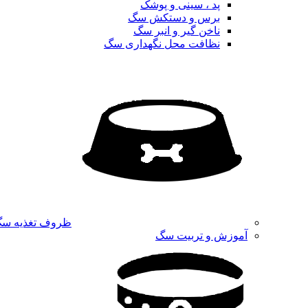
پد ، سینی و پوشک
برس و دستکش سگ
ناخن گیر و انبر سگ
نظافت محل نگهداری سگ
ظروف تغذیه س
آموزش و تربیت سگ