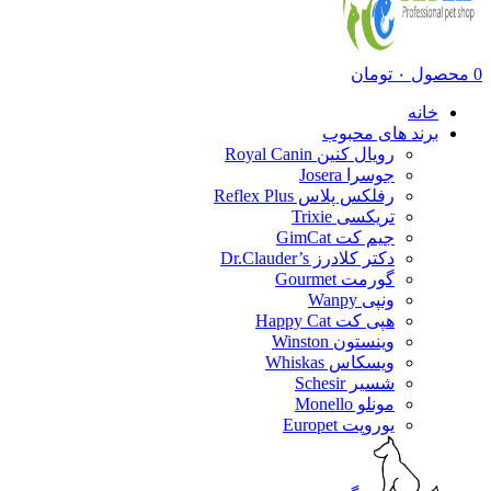
0
محصول
۰
تومان
خانه
برند های محبوب
رویال کنین Royal Canin
جوسرا Josera
رفلکس پلاس Reflex Plus
تریکسی Trixie
جیم کت GimCat
دکتر کلادرز Dr.Clauder’s
گورمت Gourmet
ونپی Wanpy
هپی کت Happy Cat
وینستون Winston
ویسکاس Whiskas
شسیر Schesir
مونلو Monello
یوروپت Europet