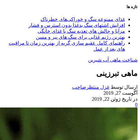
تازه ها
غذای ممنوعه سگ و خوراکی‌های خطرناک
افزایش اشتهای سگ بدغذا بدون استرس و فشار
مزایا و چالش‌ های تغذیه سگ با غذای خانگی
بهترین رژیم غذایی برای سگ‌ های پیر و مسن
راهنمای کامل عقیم سازی گربه از بهترین زمان تا مراقبت‌
های بعد از عمل
شناخت ماهی آب شیرین
ماهی تبرزینی
ارسال توسط
غزل منتظرصاحب
آگوست 27, 2019
در تاریخ ژوئن 22, 2019
0