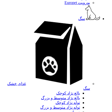
یوروپت Europet
سگ
غذای خشک
سگ
بالغ نژاد کوچک
بالغ نژاد متوسط و بزرگ
توله نژاد کوچک
توله نژاد متوسط و بزرگ