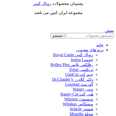
پشتیبان محصولات
رویال کنین
مجموعه ایران کنین می باشد.
بستن
جستجو
خانه
برند های محبوب
رویال کنین Royal Canin
جوسرا Josera
رفلکس پلاس Reflex Plus
تریکسی Trixie
جیم کت GimCat
دکتر کلادرز Dr.Clauder’s
گورمت Gourmet
ونپی Wanpy
هپی کت Happy Cat
وینستون Winston
ویسکاس Whiskas
شسیر Schesir
مونلو Monello