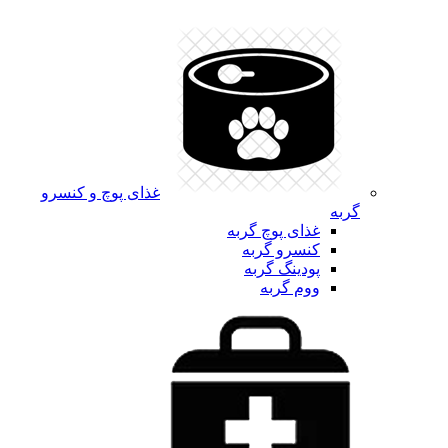
غذای پوچ و کنسرو
گربه
غذای پوچ گربه
کنسرو گربه
پودینگ گربه
ووم گربه