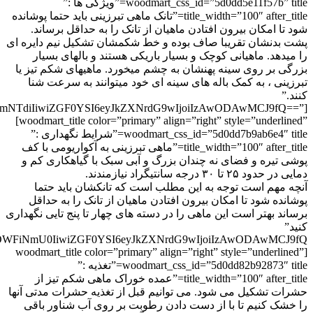
woodmart_css_id=”5d0dd5e11f57b” title=”ویژگی ها :”
title_width=”100″ after_title=”تانک ماهی تبرزینی باید حتما پوشانده
شود تا امکان بیرون افتادن ماهیان از تانک را به حداقل برساند.
پشت بدنشان تقریبا صاف بوده و خط شکمشان تشکیل نیم دایره ای
را میدهد. ماهیانی کوچک و بسیار باریکی هستند و بالهای بسیار
بزرگی بر روی سینه پهنشان به چشم میخورد. ماهیهای شکم تیز یا
تبرزینی ، به کمک باله های سینه ای خود میتوانند به سرعت شنا
کنند.”
TFmNTdiIiwiZGF0YSI6eyJkZXNrdG9wIjoiIzAwODAwMCJ9fQ==”]
[woodmart_title color=”primary” align=”right” style=”underlined”
woodmart_css_id=”5d0dd7b9ab6e4″ title=”شرایط نگهداری :”
title_width=”100″ after_title=”ماهی تبرزینی به آکواریومی با کف
پوشی تیره و فضای نه چندان بزرگ و آبی سبک با گیاهکاری کم و
دمایی در حدود ۲۵ تا ۳۰ درجه سانتیگراد نیازمندند.
آنچه مهم است توجه به این مطلب است که تانکشان باید حتما
پوشانده شود تا امکان بیرون افتادن ماهیان از تانک را به حداقل
برساند بهتر است این ماهی را در دسته های چهار تا پنج تایی نگهداری
کنید”
[woodmart_title color=”primary” align=”right” style=”underlined”
woodmart_css_id=”5d0dd82b92873″ title=”تغذیه :”
title_width=”100″ after_title=”عمده خوراک ماهی شکم تیز از
حشرات تشکیل می شود. می توانیم قبل از تغذیه حشرات مدتی آنها
را خشک کنیم تا با از دست دادن رطوبت بر روی آب شناور باقی