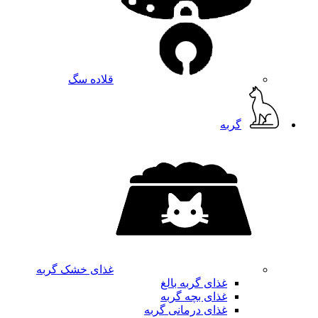
قلاده سگ
گربه
غذای خشک گربه
غذای گربه بالغ
غذای بچه گربه
غذای درمانی گربه