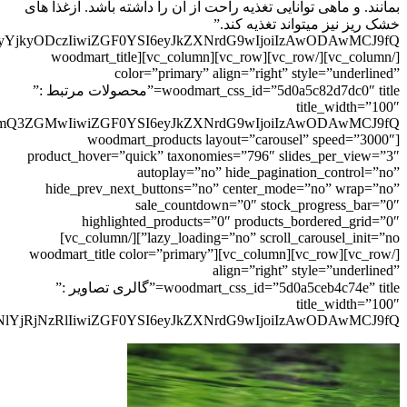
بمانند. و ماهی توانایی تغذیه راحت از آن را داشته باشد. ازغذا های
خشک ریز نیز میتواند تغذیه کند.”
[/vc_column][/vc_row][vc_row][vc_column][woodmart_title
color=”primary” align=”right” style=”underlined”
woodmart_css_id=”5d0a5c82d7dc0″ title=”محصولات مرتبط :”
title_width=”100″
[woodmart_products layout=”carousel” speed=”3000″
product_hover=”quick” taxonomies=”796″ slides_per_view=”3″
autoplay=”no” hide_pagination_control=”no”
hide_prev_next_buttons=”no” center_mode=”no” wrap=”no”
sale_countdown=”0″ stock_progress_bar=”0″
highlighted_products=”0″ products_bordered_grid=”0″
lazy_loading=”no” scroll_carousel_init=”no”][/vc_column]
[/vc_row][vc_row][vc_column][woodmart_title color=”primary”
align=”right” style=”underlined”
woodmart_css_id=”5d0a5ceb4c74e” title=”گالری تصاویر :”
title_width=”100″
lYjRjNzRlIiwiZGF0YSI6eyJkZXNrdG9wIjoiIzAwODAwMCJ9fQ==”]