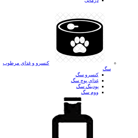
درمانی
کنسرو و غذای مرطوب
سگ
کنسرو سگ
غذای پوچ سگ
پودینگ سگ
ووم سگ