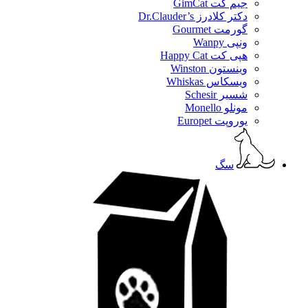
جیم کت GimCat
دکتر کلادرز Dr.Clauder’s
گورمت Gourmet
ونپی Wanpy
هپی کت Happy Cat
وینستون Winston
ویسکاس Whiskas
شسیر Schesir
مونلو Monello
یوروپت Europet
سگ