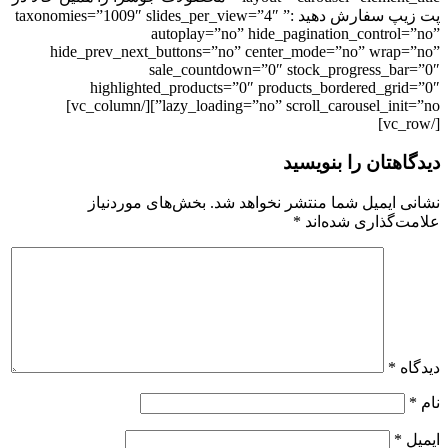
پت زیپ سفارش دهید :” taxonomies=”1009″ slides_per_view=”4″
autoplay=”no” hide_pagination_control=”no”
hide_prev_next_buttons=”no” center_mode=”no” wrap=”no”
sale_countdown=”0″ stock_progress_bar=”0″
highlighted_products=”0″ products_bordered_grid=”0″
lazy_loading=”no” scroll_carousel_init=”no”][/vc_column]
[/vc_row]
دیدگاهتان را بنویسید
نشانی ایمیل شما منتشر نخواهد شد.
بخش‌های موردنیاز
علامت‌گذاری شده‌اند
*
دیدگاه
*
نام
*
ایمیل
*