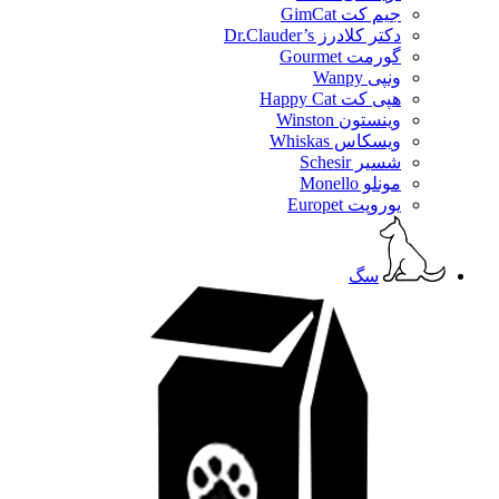
جیم کت GimCat
دکتر کلادرز Dr.Clauder’s
گورمت Gourmet
ونپی Wanpy
هپی کت Happy Cat
وینستون Winston
ویسکاس Whiskas
شسیر Schesir
مونلو Monello
یوروپت Europet
سگ