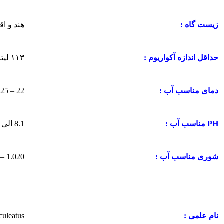
هند و اق
زیست گاه :
۱۱۳ لیتر برای یک ماهی
حداقل اندازه آکواریوم :
22 – 25 درجه سانتیگراد
دمای مناسب آب :
8.1 الی 8.4
PH مناسب آب :
1.020 – 1.025
شوری مناسب آب :
culeatus
نام علمی :