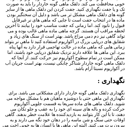
خوبی محافظت می کند. دلقک ماهی گونه خاردار را باید به صورت
تک و یا جفت نگهداری کنید. جفت کردن این دلقک ماهی ها از سایر
گونه های دلقک ماهی مشکل تر می باشد و دلیل آن سختگیر بودن
ماده ها در انتخاب جفت است تا جایی که ماهی های نر غیرقابل
قبول را نابود کند. اما زمانی که جفت مناسب خود را بیابند تا آخرین
لحظه مراقب آن هستند. گرچه ماهی ماده ماهی غالب بوده و می
تواند گاهی نیز دم دمی مزاج باشد. بهتر است از سنگ های زیاد و
شقایق های دریایی بزرگ در آکواریوم استفاده کنید تا ماهی نر بتواند
زمانی هایی که ماهی ماده در حالت تهاجمی قرار دارد به آنها پناه
ببرد. این ماهی ها علاقه دارند نزدیک شقایق دریایی خود باشند، اما
ممکن است در تمام سطوح آکواریوم نیز حرکت کنند. از آنجا که
دلقک ماهی گونه خاردار شناگر چابکی نیست، بهتر است جریان آب
در آکواریوم نسبتا آرام باشد.
نگهداری :
نگهداری دلقک ماهی گونه خاردار دارای مشکلاتی می باشد. برای
نگهداری این ماهی حتی با دوشیزه ماهیان هم با مشکل مواجه می
شوید. دلقک ماهی های ماده سریعا به قسمت جلویی آکواریوم
حرکت کرده و باله های سینه ای خود را به عقب و جلو تکان می
دهند، تا با این کار بتوانند به بازدیدکننده ها علامت خطر بدهند. گاهی
اوقات حتی سنگ و شن ماسه را در دهان خود نگه می دارند و به
بیرون پرت می کنند. البته این ماهی ها با انسان ها به خوبی اخت می