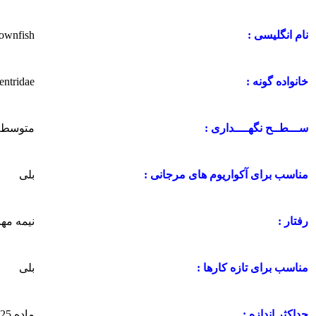
ownfish
نام انگلیسی :
ntridae
خانواده گونه :
متوسط
ســـطــح نگهــــداری :
بلی
مناسب برای آکواریوم های مرجانی :
نیمه مه
رفتار :
بلی
مناسب برای تازه کارها :
ماده 25 سانتی متر و نر 5 سانتی متر
حداکثر اندازه :