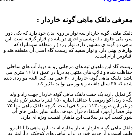
معرفی دلقک ماهی گونه خاردار :
دلقک ماهی گونه خاردار سه نوار بر روی بدن خود دارد که یکی دور
سر، یکی جلوی باله پشتی و آخری در پایه دم قرار گرفته است. این
ماهی دو گونه ی مشهور دارد: نوار زرد (از منطقه سوماترا) که
نوارهای پهنی دارد و نوار سفید که زیست گاه اصلی آن منطقه هند و
اقیانوس آرام است.
زیست گاه این ماهیان تپه های مرجانی رو به دریا، آب های ساحلی
حفاظت شده و تالاب های منتهی به دریا در عمق ۱ تا ۱۶ متری می
باشد. دلقک ماهی گونه خاردار تا ۳۰ عمر می کند. البته مواردی دیده
شده که ۳۵ سال داشته و هنوز می توانید تکثیر کند.
اگر تمایل دارید یک جفت دلقک ماهی گونه خاردار جهت زاد و ولد
نگه دارید، آکواریومی با حداقل اندازه ۱۵۰ لیتر یا بیشتر لازم دارید.
در غیر این صورت ۱۱۳ لیتر کافی است. گرچه دلقک ماهی تنها ۷۵
لیتر فضا را مورد استفاده قرار میدهد. مانند سایر ماهی های آب
شور کیفت آب در سلامت این ماهیان اهمیت ویژه ای دارد.
دلقک ماهی گونه خاردار بسیار مقاوم است. این ماهی ذاتا قلمرو
طلب است و از حریم خود در برابر ماهی های کوچکتر و آرامتر به