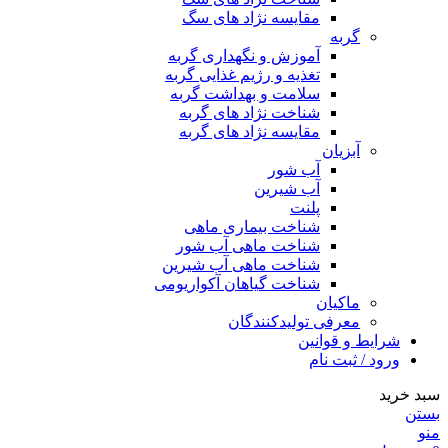
مقایسه نژاد های سگ
گربه
آموزش و نگهداری گربه
تغذیه و رژیم غذایی گربه
سلامت و بهداشت گربه
شناخت نژاد های گربه
مقایسه نژاد های گربه
آبزیان
آب شور
آب شیرین
پلنت
شناخت بیماری ماهی
شناخت ماهی آب شور
شناخت ماهی آب شیرین
شناخت گیاهان آکواریومی
ماکیان
معرفی تولیدکنندگان
شرایط و قوانین
ورود / ثبت نام
سبد خرید
بستن
منو