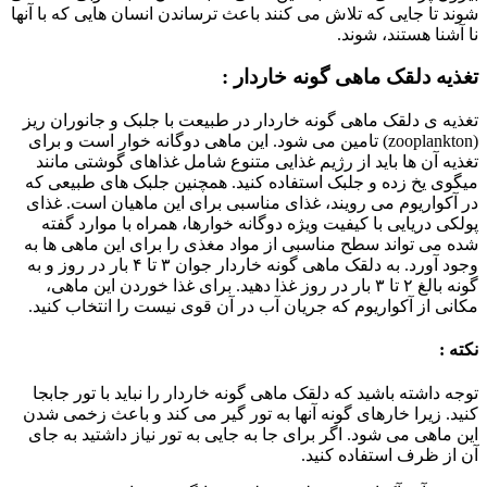
شوند تا جایی که تلاش می کنند باعث ترساندن انسان هایی که با آنها
نا آشنا هستند، شوند.
تغذیه دلقک ماهی گونه خاردار :
تغذیه ی دلقک ماهی گونه خاردار در طبیعت با جلبک و جانوران ریز
(zooplankton) تامین می شود. این ماهی دوگانه خوار است و برای
تغذیه آن ها باید از رژیم غذایی متنوع شامل غذاهای گوشتی مانند
میگوی یخ زده و جلبک استفاده کنید. همچنین جلبک های طبیعی که
در آکواریوم می رویند، غذای مناسبی برای این ماهیان است. غذای
پولکی دریایی با کیفیت ویژه دوگانه خوارها، همراه با موارد گفته
شده می تواند سطح مناسبی از مواد مغذی را برای این ماهی ها به
وجود آورد. به دلقک ماهی گونه خاردار جوان ۳ تا ۴ بار در روز و به
گونه بالغ ۲ تا ۳ بار در روز غذا دهید. برای غذا خوردن این ماهی،
مکانی از آکواریوم که جریان آب در آن قوی نیست را انتخاب کنید.
نکته :
توجه داشته باشید که دلقک ماهی گونه خاردار را نباید با تور جابجا
کنید. زیرا خارهای گونه آنها به تور گیر می کند و باعث زخمی شدن
این ماهی می شود. اگر برای جا به جایی به تور نیاز داشتید به جای
آن از ظرف استفاده کنید.