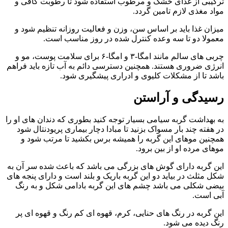
ترکیبی از غذای خشک و مرطوب استفاده شود تا رطوبت کافی و
مواد مغذی لازم تامین گردد.
میزان غذا باید بر اساس سن، وزن و فعالیت روزانه تنظیم شود و
معمولا دو تا سه وعده کنترل‌ شده در روز مناسب است.
چربی‌ های سالم مانند امگا-۳ و امگا-۶ برای سلامت پوست، مو و
انرژی ضروری هستند. همچنین دسترسی دائم به آب تازه باید فراهم
باشد تا از مشکلات کلیوی و ادراری پیشگیری شود.
رسیدگی و آراستن
به بهداشت گربه سیامی بسیار توجه کنید بطوری که دندان های او را
در هفته چند بار مسواک بزنید تا مبادا دچار بیماری پریودنتال شود
همچنین موهای این گربه را همیشه برس بکشید تا مرتب شود و
موهای مرده او از بین برود.
این گربه دارای گوش های بزرگی می باشد که باعث شده سر آن به
شکل مثلث در بیاید دو این گربه باریک و بلند است و دارای پنجه های
بیضی شکلی می باشد
چشم های این گربه بادامی شکل و به رنگ
آبی است
.
این گربه در رنگ های حنایی، کرم، قهوه ای کم رنگ و قهوه ای پر
رنگ دیده می شود.