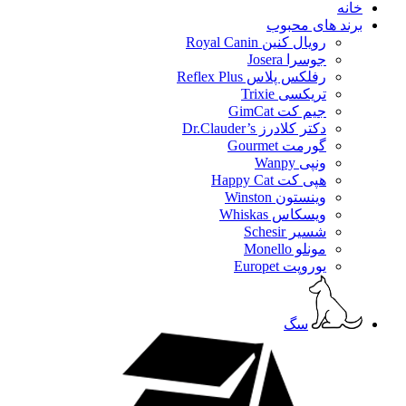
خانه
برند های محبوب
رویال کنین Royal Canin
جوسرا Josera
رفلکس پلاس Reflex Plus
تریکسی Trixie
جیم کت GimCat
دکتر کلادرز Dr.Clauder’s
گورمت Gourmet
ونپی Wanpy
هپی کت Happy Cat
وینستون Winston
ویسکاس Whiskas
شسیر Schesir
مونلو Monello
یوروپت Europet
سگ