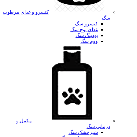
کنسرو و غذای مرطوب
سگ
کنسرو سگ
غذای پوچ سگ
پودینگ سگ
ووم سگ
مکمل و
درمانی سگ
شیرخشک سگ