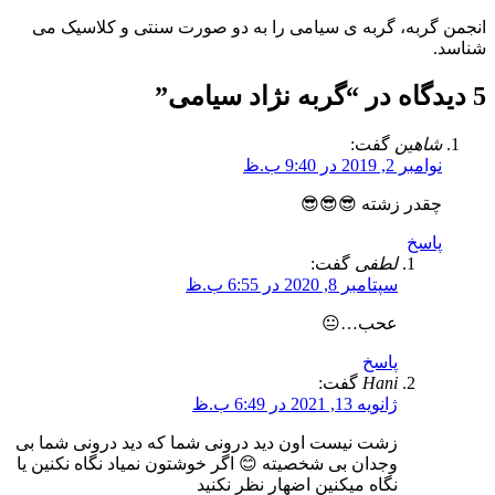
انجمن گربه، گربه ی سیامی را به دو صورت سنتی و کلاسیک می
شناسد.
5 دیدگاه در “
گربه نژاد سیامی
”
شاهین
گفت:
نوامبر 2, 2019 در 9:40 ب.ظ
چقدر زشته 😎😎😎
پاسخ
لطفی
گفت:
سپتامبر 8, 2020 در 6:55 ب.ظ
عحب…😐
پاسخ
Hani
گفت:
ژانویه 13, 2021 در 6:49 ب.ظ
زشت نیست اون دید درونی شما که دید درونی شما بی
وجدان بی شخصیته 😊 اگر خوشتون نمیاد نگاه نکنین یا
نگاه میکنین اضهار نظر نکنید