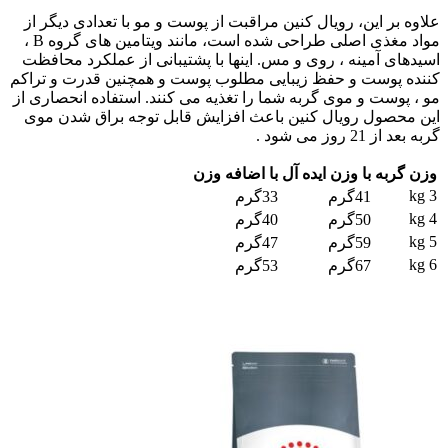
علاوه بر این، رویال کنین مراقبت از پوست و مو با تعدادی دیگر از
مواد مغذی اصلی طراحی شده است، مانند ویتامین های گروه B ،
اسیدهای آمینه ، روی و مس. اینها با پشتیبانی از عملکرد محافظت
کننده پوست و حفظ زیبایی مطلوب پوست و همچنین قدرت و تراکم
مو ، پوست و موی گربه شما را تغذیه می کنند. استفاده انحصاری از
این محصول رویال کنین باعث افزایش قابل توجه براق شدن موی
گربه بعد از 21 روز می شود .
وزن گربه
با وزن ایده آل
با اضافه وزن
3 kg
41گرم
33گرم
4 kg
50گرم
40گرم
5 kg
59گرم
47گرم
6 kg
67گرم
53گرم