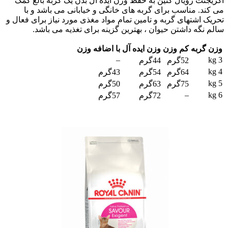
اگزیجنت رویال کنین به حفظ وزن ایده آل بدن یک گربه بالغ کمک
می کند. مناسب برای گربه های خانگی و خیابانی می باشد و با
تحریک اشتهای گربه و تامین تمام مواد مغذی مورد نیاز برای فعال و
سالم نگه داشتن حیوان ، بهترین گزینه برای تغذیه می باشد.
وزن گربه
کم وزن
وزن ایده آل
با اضافه وزن
–
3 kg
52گرم
44گرم
4 kg
64گرم
54گرم
43گرم
5 kg
75گرم
63گرم
50گرم
–
6 kg
72گرم
57گرم