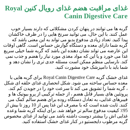
غذای مراقبت هضم غذای رویال کنین Royal
Canin Digestive Care
گربه ها می توانند در پنهان کردن مشکلاتی که دارند بسیار خوب
عمل کنند. با این حال، می توانید سرنخ هایی را در ظرف خاکشان
پیدا کنید. تعداد زیادی مدفوع بدبو می تواند به این معنی باشد که
گربه شما دارای معده و دستگاه گوارش حساس است. گاهی اوقات
این عارضه می تواند نشان دهنده این باشد که گربه شما خیلی سریع
غذا می خورد و یا این که مواد مغذی مورد نیاز را هضم و جذب نمی
کند. نارسایی منظم ممکن است مسئله جدی تری را نشان دهد و
شما باید با دامپزشک خود مشورت کنید.
غذای خشک گربه Royal Canin Digestive Care برای گربه هایی با
معده حساس ساخته می شود. شکل انحصاری غذای حلقه ای شکل
، گربه شما را تشویق می کند تا سرعت خود را در جویدن کم کند.
پروتئین های بسیار قابل هضم ، از جمله ترکیبی از پرو بیوتیک ها و
فیبرهای غذایی، به تعادل دستگاه روده برای هضم سالم کمک می
کنند. ثابت شده است که با مصرف این غذا پس از 10 روز تا بیش از
95٪ کیفیت مدفوع سالم تر خواهد شد. برای اینکه گربه شما وعده
غذایی اش را بیشتر دوست داشته باشد می توانید از غذای مخصوص
گربه مرطوب دایجستیو در کنار غذای خشک استفاده کنید.