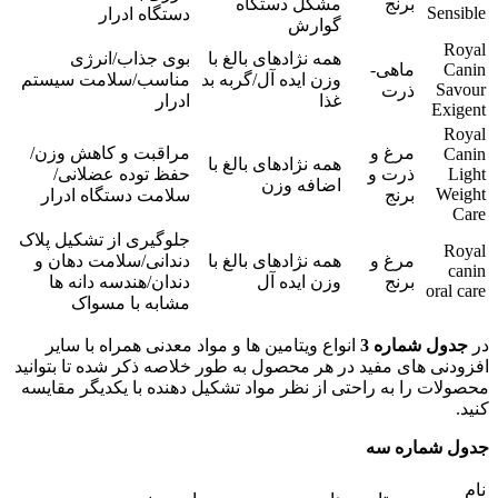
برنج
مشکل دستگاه
Sensible
دستگاه ادرار
گوارش
Royal
همه نژادهای بالغ با
بوی جذاب/انرژی
Canin
ماهی-
وزن ایده آل/گربه بد
مناسب/سلامت سیستم
Savour
ذرت
غذا
ادرار
Exigent
Royal
مرغ و
مراقبت و کاهش وزن/
Canin
همه نژادهای بالغ با
Light
ذرت و
حفظ توده عضلانی/
اضافه وزن
Weight
برنج
سلامت دستگاه ادرار
Care
جلوگیری از تشکیل پلاک
Royal
مرغ و
همه نژادهای بالغ با
دندانی/سلامت دهان و
canin
برنج
وزن ایده آل
دندان/هندسه دانه ها
oral care
مشابه با مسواک
در
جدول شماره 3
انواع ویتامین ها و مواد معدنی همراه با سایر
افزودنی های مفید در هر محصول به طور خلاصه ذکر شده تا بتوانید
محصولات را به راحتی از نظر مواد تشکیل دهنده با یکدیگر مقایسه
کنید.
جدول شماره سه
نام