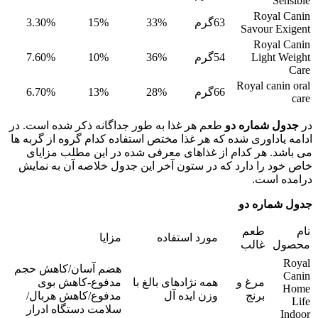
Sensible
Royal Canin
63گرم
33%
15%
3.30%
Savour Exigent
Royal Canin
Light Weight
54گرم
36%
10%
7.60%
Care
Royal canin oral
66گرم
28%
13%
6.70%
care
در
جدول شماره دو
طعم هر غذا به طور جداگانه ذکر شده است. در
ادامه یاداوری شده که هر غذا مختص استفاده کدام گروه از گربه ها
می باشد. هر کدام از غذاهای معرفی شده در این مطلب مزایای
خاص خود را دارد که در ستون آخر این جدول خلاصه آن به نمایش
درامده است.
جدول شماره دو
نام
طعم
مورد استفاده
مزایا
محصول
غالب
Royal
هضم آسان/کاهش حجم
Canin
مرغ و
همه نژادهای بالغ با
مدفوع-کاهش بوی
Home
برنج
وزن ایده آل
مدفوع/کاهش هربال/
Life
سلامت دستگاه ادرار
Indoor