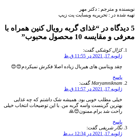
نویسنده و مترجم : دکتر مهر
تهیه شده در : تحریریه وبسایت پت زیپ
5 دیدگاه در “
غذای گربه رویال کنین همراه با
معرفی و مقایسه 10 محصول محبوب
”
کژال کوشکی
گفت:
ژانویه 17, 2021 در 11:55 ق.ظ
چقد ویتامین های هیربال زیاده اصلا فکرش نمیکردم😍😍
پاسخ
Maryamniknam
گفت:
ژانویه 17, 2021 در 11:57 ق.ظ
خیلی مطلب خوبی بود. همیشه شک داشتم که چه غذایی
بهترین گزینست واسه گربه من. با این توضیحات انتخاب خیلی
راحت شد برام.ممنون😍🙏
پاسخ
نگار شریفی
گفت:
ژانویه 17, 2021 در 12:34 ب.ظ