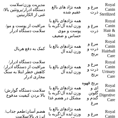
Royal
مدیریت وزن/سلامت
مرغ و
همه نژاد های بالغ
Canin
دستگاه ادرار/پروتئین بالا/
ذرت
عقیم شده
Sterilized
غنی از الکارنیتین
همه نژادهای بالغ با
Royal
Canin
مرغ و
وزن ایده آل/گربه با
مراقبت از پوست و مو/
Hair &
ذرت
پوست و موی
سلامت دستگاه ادرار
Skin
حساس و ضعیف
Royal
مرغ و
Canin
همه نژادهای بالغ با
ذرت و
کمک به دفع هربال
Hairball
وزن ایده آل
برنج
Care
سلامت دستگاه ادرار/
Royal
مرغ و
Canin
همه نژادهای بالغ با
مراقبت از دستگاه ادرار/
ذرت و
Urinary
وزن ایده آل
کاهش خطر ابتلا به سنگ
برنج
Care
مجاری ادرار
برنج قهوه
Royal
ای و
همه نژادهای بالغ با
Canin
سلامت دستگاه گوارش/
گلوتن
وزن ایده آل/گربه با
Digestive
بالا بردن کیفیت مدفوع
گندم و
مشکل در هضم غذا
Care
مرغ
همه نژادهای بالغ با
هضم آسان/طعم جذاب/
Royal
مرغ و
وزن ایده آل/گربه با
Canin
انرژی بالا/سلامت