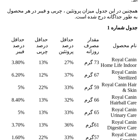
همچنین در این جدول میزان پروتئین ، چربی و فیبر در هر محصول
به طور جداگانه درج شده است.
جدول شماره 1
مقدار
حداقل
حداقل
حداقل
نام محصول
مصرف
درصد
درصد
درصد
روزانه
پروتئین
چربی
فیبر
Royal Canin
73 گرم
27%
13%
3.80%
Home Life Indoor
Royal Canin
67 گرم
37%
12%
6.20%
Sterilized
Royal Canin Hair
59 گرم
33%
22%
5%
& Skin
Royal Canin
66 گرم
32%
13%
8.40%
Hairball Care
Royal Canin
65 گرم
33%
13%
5%
Urinary Care
Royal Canin
61گرم
36%
13%
3.70%
Digestive Care
Royal Canin
57گرم
33%
22%
1.60%