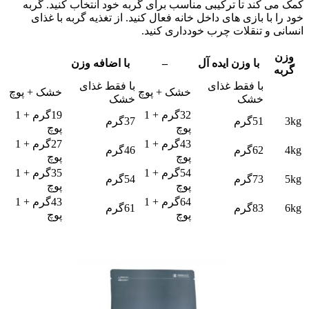
کمک می کند تا ترکیبی مناسب برای گربه خود انتخاب کنید. گربه
خود را با بازی های داخل خانه فعال کنید. از تغذیه گربه با غذای
انسانی و تنقلات چرب خودداری کنید.
وزن
با وزن ایده آل
–
با اضافه وزن
گربه
با فقط غذای
با فقط غذای
خشک + پوچ
خشک + پوچ
خشک
خشک
32گرم + 1
19گرم + 1
3kg
51گرم
37گرم
پوچ
پوچ
43گرم + 1
27گرم + 1
4kg
62گرم
46گرم
پوچ
پوچ
54گرم + 1
35گرم + 1
5kg
73گرم
54گرم
پوچ
پوچ
64گرم + 1
43گرم + 1
6kg
83گرم
61گرم
پوچ
پوچ