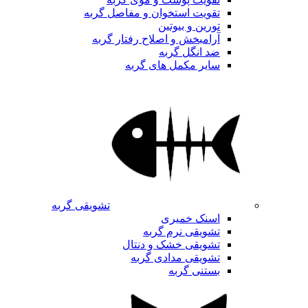
تقویت استخوان و مفاصل گربه
تورین و بیوتین
آرامبخش و اصلاح رفتار گربه
ضد انگل گربه
سایر مکمل های گربه
تشویقی گربه
اسنک خمیری
تشویقی نرم گربه
تشویقی خشک و دنتال
تشویقی مدادی گربه
بستنی گربه