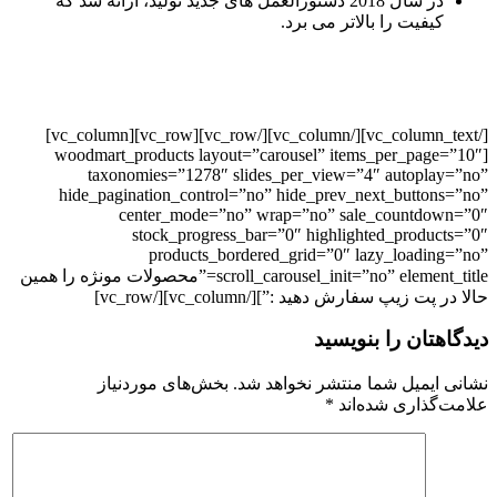
در سال 2018 دستورالعمل های جدید تولید، ارائه شد که
کیفیت را بالاتر می برد.
[/vc_column_text][/vc_column][/vc_row][vc_row][vc_column]
[woodmart_products layout=”carousel” items_per_page=”10″
taxonomies=”1278″ slides_per_view=”4″ autoplay=”no”
hide_pagination_control=”no” hide_prev_next_buttons=”no”
center_mode=”no” wrap=”no” sale_countdown=”0″
stock_progress_bar=”0″ highlighted_products=”0″
products_bordered_grid=”0″ lazy_loading=”no”
scroll_carousel_init=”no” element_title=”محصولات مونژه را همین
حالا در پت زیپ سفارش دهید :”][/vc_column][/vc_row]
دیدگاهتان را بنویسید
نشانی ایمیل شما منتشر نخواهد شد.
بخش‌های موردنیاز
علامت‌گذاری شده‌اند
*