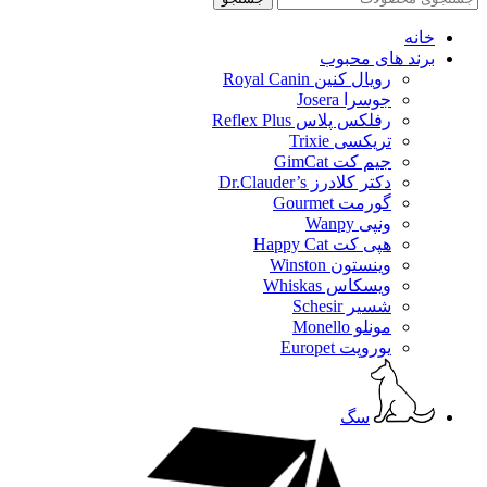
خانه
برند های محبوب
رویال کنین Royal Canin
جوسرا Josera
رفلکس پلاس Reflex Plus
تریکسی Trixie
جیم کت GimCat
دکتر کلادرز Dr.Clauder’s
گورمت Gourmet
ونپی Wanpy
هپی کت Happy Cat
وینستون Winston
ویسکاس Whiskas
شسیر Schesir
مونلو Monello
یوروپت Europet
سگ