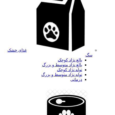
غذای خشک
سگ
بالغ نژاد کوچک
بالغ نژاد متوسط و بزرگ
توله نژاد کوچک
توله نژاد متوسط و بزرگ
درمانی