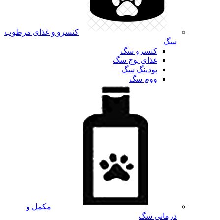
کنسرو و غذای مرطوب
سگ
کنسرو سگ
غذای پوچ سگ
پودینگ سگ
ووم سگ
مکمل و
درمانی سگ