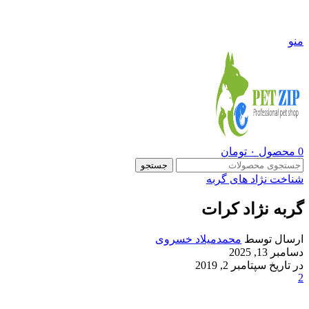
09108290600
منو
0
محصول
۰
تومان
جستجو
شناخت نژاد های گربه
گربه نژاد کرات
ارسال توسط
محمدمیلاد خسروی
دسامبر 13, 2025
در تاریخ سپتامبر 2, 2019
2