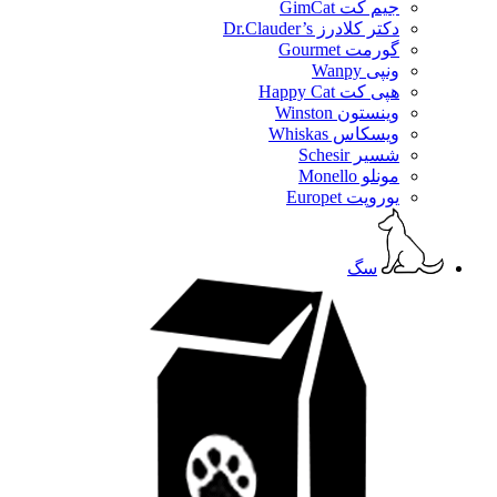
جیم کت GimCat
دکتر کلادرز Dr.Clauder’s
گورمت Gourmet
ونپی Wanpy
هپی کت Happy Cat
وینستون Winston
ویسکاس Whiskas
شسیر Schesir
مونلو Monello
یوروپت Europet
سگ