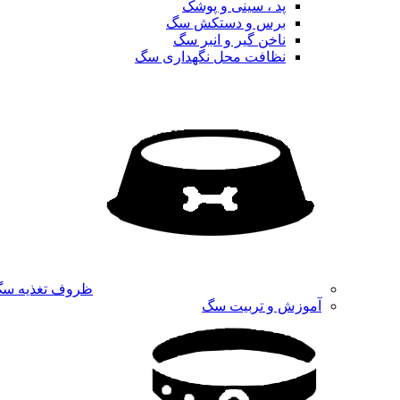
پد ، سینی و پوشک
برس و دستکش سگ
ناخن گیر و انبر سگ
نظافت محل نگهداری سگ
ظروف تغذیه س
آموزش و تربیت سگ