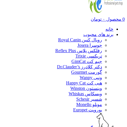
0
محصول
۰
تومان
خانه
برند های محبوب
رویال کنین Royal Canin
جوسرا Josera
رفلکس پلاس Reflex Plus
تریکسی Trixie
جیم کت GimCat
دکتر کلادرز Dr.Clauder’s
گورمت Gourmet
ونپی Wanpy
هپی کت Happy Cat
وینستون Winston
ویسکاس Whiskas
شسیر Schesir
مونلو Monello
یوروپت Europet