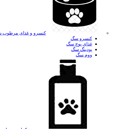
کنسرو و غذای مرطوب 
کنسرو سگ
غذای پوچ سگ
پودینگ سگ
ووم سگ